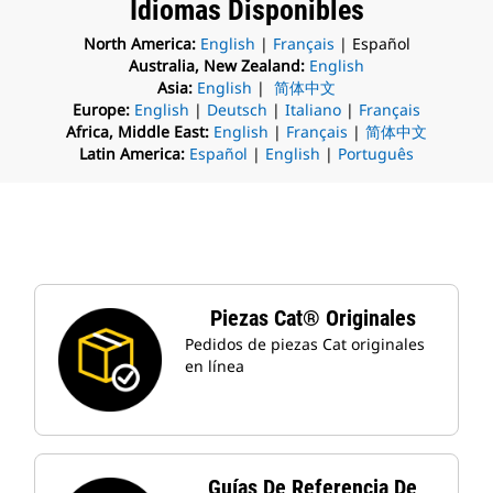
Idiomas Disponibles
North America:
English
|
Français
| Español
Australia, New Zealand:
English
Asia:
English
|
简体中文
Europe:
English
|
Deutsch
|
Italiano
|
Français
Africa, Middle East:
English
|
Français
|
简体中文
Latin America:
Español
|
English
|
Português
Piezas Cat® Originales
Pedidos de piezas Cat originales
en línea
Guías De Referencia De