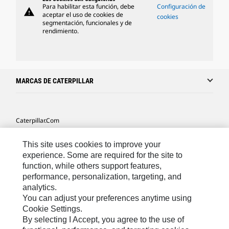
Para habilitar esta función, debe
Configuración de
warning
aceptar el uso de cookies de
cookies
segmentación, funcionales y de
rendimiento.
MARCAS DE CATERPILLAR
Caterpillar.com
Caterpillar Contacto
This site uses cookies to improve your
Mis Preferencias De Marketing
experience. Some are required for the site to
function, while others support features,
Site Map
performance, personalization, targeting, and
analytics.
Cookie Settings
You can adjust your preferences anytime using
Legal
Cookie Settings.
By selecting I Accept, you agree to the use of
Privacy