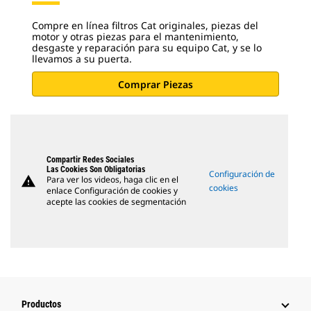
Compre en línea filtros Cat originales, piezas del
motor y otras piezas para el mantenimiento,
desgaste y reparación para su equipo Cat, y se lo
llevamos a su puerta.
Comprar Piezas
Compartir Redes Sociales
Las Cookies Son Obligatorias
Configuración de
warning
Para ver los videos, haga clic en el
cookies
enlace Configuración de cookies y
acepte las cookies de segmentación
Productos