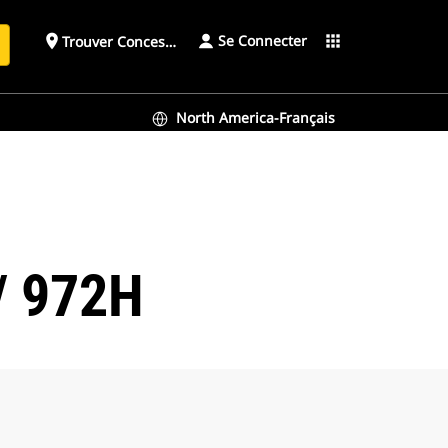
Se Connecter
place
apps
Trouver Concessionnaire
h
North America-Français
 / 972H