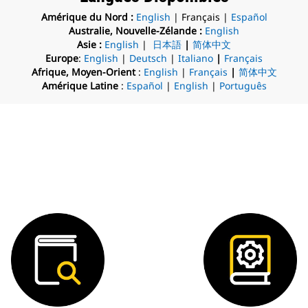
Amérique du Nord :
English
| Français |
Español
Australie, Nouvelle-Zélande :
English
Asie :
English
|
日本語
|
简体中文
Europe
:
English
|
Deutsch
|
Italiano
|
Français
Afrique, Moyen-Orient
:
English
|
Français
|
简体中文
Amérique Latine
:
Español
|
English
|
Português