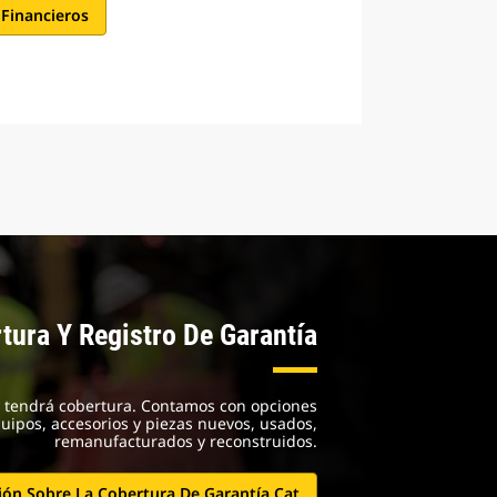
 Financieros
tura Y Registro De Garantía
t tendrá cobertura. Contamos con opciones
uipos, accesorios y piezas nuevos, usados,
remanufacturados y reconstruidos.
ón Sobre La Cobertura De Garantía Cat