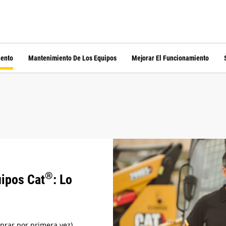
iento
Mantenimiento De Los Equipos
Mejorar El Funcionamiento
®
uipos Cat
: Lo
mprar por primera vez)