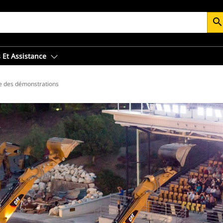
searc
 Et Assistance
e des démonstrations