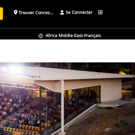
Se Connecter
place
apps
Trouver Concessionnaire
h
Africa Middle-East-Français