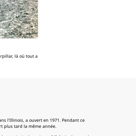
2
de
2
illar, là où tout a
Harry Hurt était un conducteur Caterpillar d
nos équipements à travers le monde. Cette 
Inde en 1964.
s l'Illinois, a ouvert en 1971. Pendant ce
rt plus tard la même année.