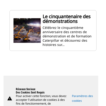
Le cinquantenaire des
démonstrations
Célébrez le cinquantième
anniversaire des centres de
démonstration et de formation
Caterpillar et découvrez des
histoires sur…
Réseaux Sociaux
Des Cookies Sont Requis
Pour activer cette fonction, vous devez
Paramètres des
warning
accepter l'utilisation de cookies à des
cookies
fins de fonctionnement, de