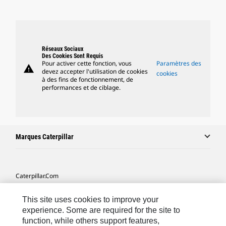
Réseaux Sociaux
Des Cookies Sont Requis
Pour activer cette fonction, vous
Paramètres des
warning
devez accepter l'utilisation de cookies
cookies
à des fins de fonctionnement, de
performances et de ciblage.
Marques Caterpillar
Caterpillar.com
Contacter Caterpillar
This site uses cookies to improve your
Mes Préférences Marketing
experience. Some are required for the site to
function, while others support features,
Plan Du Site