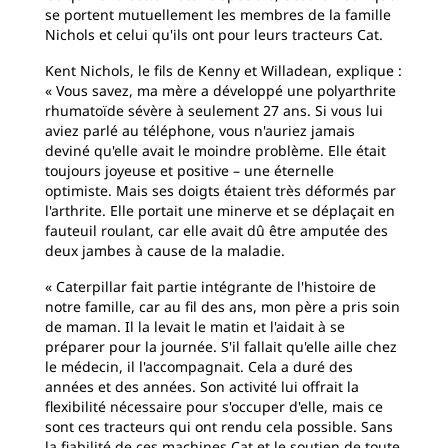
se portent mutuellement les membres de la famille
Nichols et celui qu'ils ont pour leurs tracteurs Cat.
Kent Nichols, le fils de Kenny et Willadean, explique :
« Vous savez, ma mère a développé une polyarthrite
rhumatoïde sévère à seulement 27 ans. Si vous lui
aviez parlé au téléphone, vous n'auriez jamais
deviné qu'elle avait le moindre problème. Elle était
toujours joyeuse et positive – une éternelle
optimiste. Mais ses doigts étaient très déformés par
l'arthrite. Elle portait une minerve et se déplaçait en
fauteuil roulant, car elle avait dû être amputée des
deux jambes à cause de la maladie.
« Caterpillar fait partie intégrante de l'histoire de
notre famille, car au fil des ans, mon père a pris soin
de maman. Il la levait le matin et l'aidait à se
préparer pour la journée. S'il fallait qu'elle aille chez
le médecin, il l'accompagnait. Cela a duré des
années et des années. Son activité lui offrait la
flexibilité nécessaire pour s'occuper d'elle, mais ce
sont ces tracteurs qui ont rendu cela possible. Sans
la fiabilité de ces machines Cat et le soutien de toute