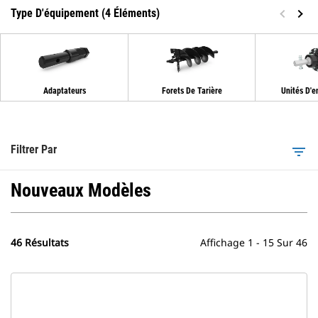
Type D'équipement (4 Éléments)
Adaptateurs
Forets De Tarière
Unités D'e
Filtrer Par
filter_list
Nouveaux Modèles
46 Résultats
Affichage 1 - 15 Sur 46