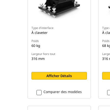
Type d'interface
Type 
À claveter
À cl
Poids
Poids
60 kg
68 k
Largeur hors tout
Large
316 mm
316
Afficher Détails
Comparer des modèles