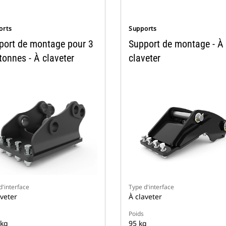
orts
Supports
port de montage pour 3
Support de montage - À
tonnes - À claveter
claveter
d'interface
Type d'interface
aveter
À claveter
Poids
 kg
95 kg