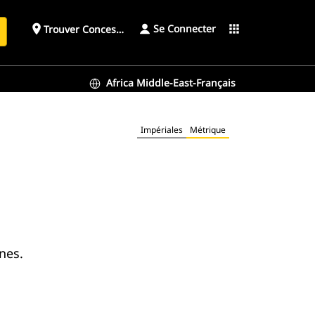
Se Connecter
place
apps
Trouver Concessionnaire
h
Africa Middle-East-Français
Impériales
Métrique
nes.