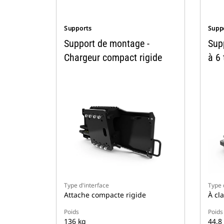
Supports
Supp
Support de montage -
Sup
Chargeur compact rigide
à 6 
Type d'interface
Type 
Attache compacte rigide
À cl
Poids
Poids
136 kg
44.8