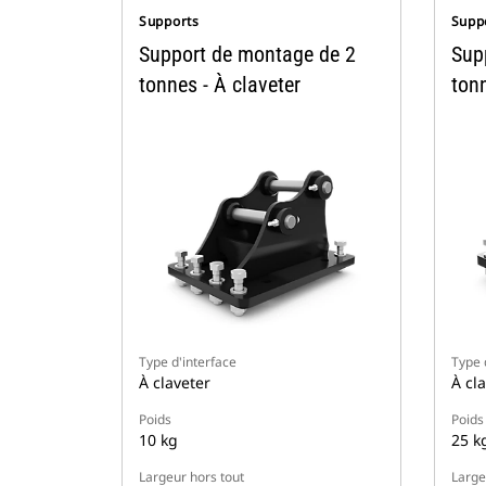
Supports
Supp
Support de montage de 2
Sup
tonnes - À claveter
tonn
Type d'interface
Type 
À claveter
À cl
Poids
Poids
10 kg
25 k
Largeur hors tout
Large