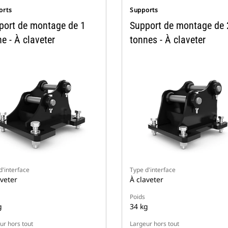
orts
Supports
port de montage de 1
Support de montage de 
e - À claveter
tonnes - À claveter
d'interface
Type d'interface
aveter
À claveter
Poids
g
34 kg
ur hors tout
Largeur hors tout