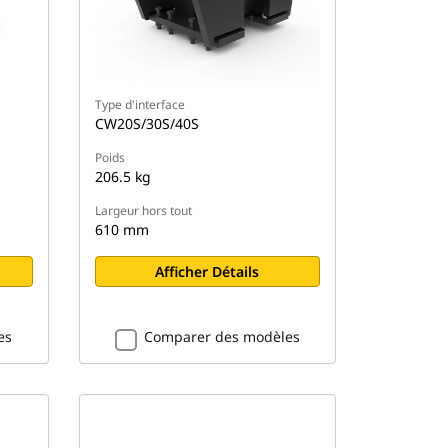
Type d'interface
CW20S/30S/40S
Poids
206.5 kg
Largeur hors tout
610 mm
Afficher Détails
es
Comparer des modèles