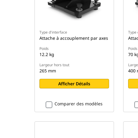
Type d'interface
Type 
Attache à accouplement par axes
Atta
Poids
Poids
12.2 kg
70 k
Largeur hors tout
Large
265 mm
400
Afficher Détails
Comparer des modèles