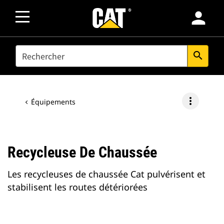
person
SEARCH
search
more_vert
Équipements
Recycleuse De Chaussée
Les recycleuses de chaussée Cat pulvérisent et
stabilisent les routes détériorées