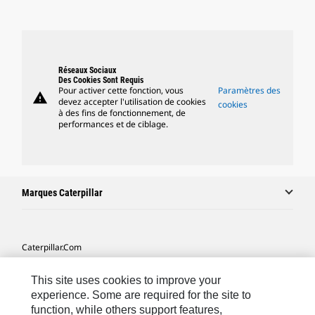
Réseaux Sociaux
Des Cookies Sont Requis
Pour activer cette fonction, vous
Paramètres des
warning
devez accepter l'utilisation de cookies
cookies
à des fins de fonctionnement, de
performances et de ciblage.
Marques Caterpillar
Caterpillar.com
Contacter Caterpillar
This site uses cookies to improve your
Mes Préférences Marketing
experience. Some are required for the site to
function, while others support features,