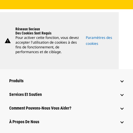
Réseaux Sociaux
Des Cookies Sont Requis
Pour activer cette fonction, vous devez
Paramètres des
warning
accepter l'utilisation de cookies à des
cookies
fins de fonctionnement, de
performances et de ciblage.
Produits
Services Et Soutien
Comment Pouvons-Nous Vous Aider?
À Propos De Nous