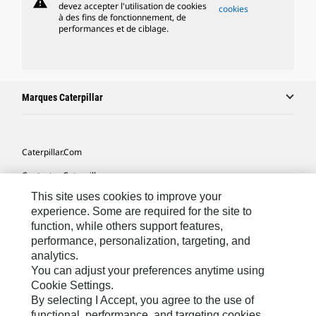
warning
devez accepter l'utilisation de cookies
cookies
à des fins de fonctionnement, de
performances et de ciblage.
Marques Caterpillar
Caterpillar.com
Contacter Caterpillar
This site uses cookies to improve your
Mes Préférences Marketing
experience. Some are required for the site to
Plan Du Site
function, while others support features,
performance, personalization, targeting, and
Cookie Settings
analytics.
Légales
You can adjust your preferences anytime using
Cookie Settings.
Confidentialité
By selecting I Accept, you agree to the use of
functional, performance, and targeting cookies.