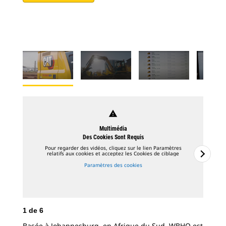
warning
Multimédia
Des Cookies Sont Requis
Pour regarder des vidéos, cliquez sur le lien Paramètres
relatifs aux cookies et acceptez les Cookies de ciblage
Paramètres des cookies
1
de
6
2
d
Basée à Johannesburg, en Afrique du Sud, WBHO est
Déc