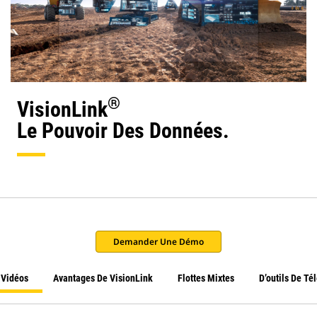
®
VisionLink
Le Pouvoir Des Données.
Demander Une Démo
 Vidéos
Avantages De VisionLink
Flottes Mixtes
D’outils De Té