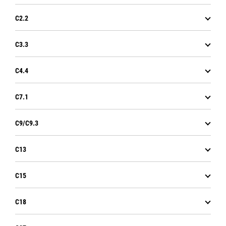
C2.2
C3.3
C4.4
C7.1
C9/C9.3
C13
C15
C18