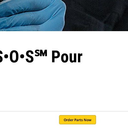
 S•O•S℠ Pour
Order Parts Now