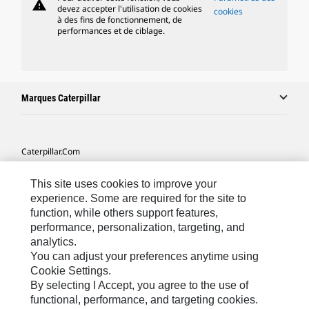
warning
devez accepter l'utilisation de cookies
cookies
à des fins de fonctionnement, de
performances et de ciblage.
Marques Caterpillar
Caterpillar.com
Contacter Caterpillar
This site uses cookies to improve your
Mes Préférences Marketing
experience. Some are required for the site to
function, while others support features,
Plan Du Site
performance, personalization, targeting, and
analytics.
Cookie Settings
You can adjust your preferences anytime using
Légales
Cookie Settings.
By selecting I Accept, you agree to the use of
Confidentialité
functional, performance, and targeting cookies.