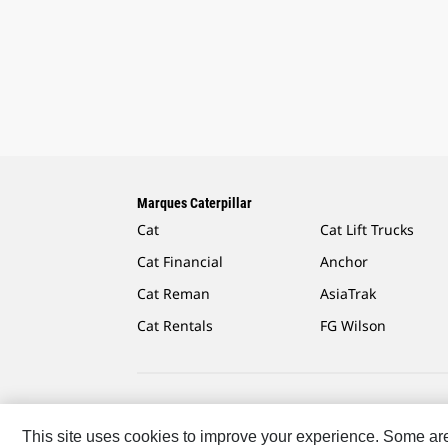
Marques Caterpillar
Cat
Cat Lift Trucks
Cat Financial
Anchor
Cat Reman
AsiaTrak
Cat Rentals
FG Wilson
Caterpillar.com
Contacter Caterpillar
Mes Préféren
This site uses cookies to improve your experience. Some are r