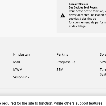
Réseaux Sociaux
Des Cookies Sont Requis
Pour activer cette fonction, 
warning
devez accepter l'utilisation 
cookies à des fins de
fonctionnement, de perfor
et de ciblage.
Hindustan
Perkins
Sol
MaK
Progress Rail
SPM
MWM
SEM
Tur
Sys
VisionLink
ces Marketing
Plan Du Site
Cookie Settings
Légales
Confidentialité
equired for the site to function, while others support features,