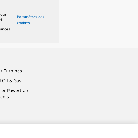
vous
Paramètres des
de
cookies
mances
ar Turbines
 Oil & Gas
ner Powertrain
tems