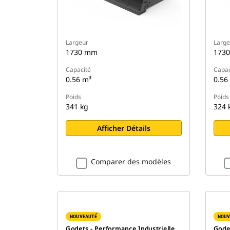
Largeur
Large
1730 mm
173
Capacité
Capac
0.56 m³
0.56
Poids
Poids
341 kg
324 
Afficher Détails
Comparer des modèles
NOUVEAUTÉ
NOUV
Godets - Performance Industrielle
Godet