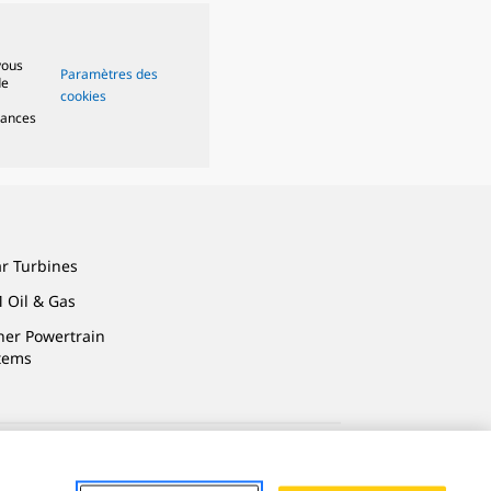
vous
Paramètres des
de
cookies
mances
ar Turbines
 Oil & Gas
ner Powertrain
tems