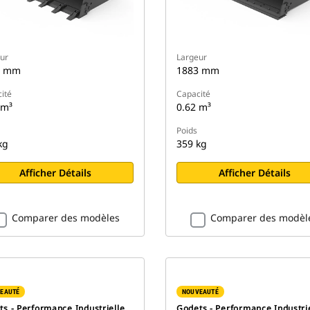
ur
Largeur
0 mm
1883 mm
ité
Capacité
 m³
0.62 m³
Poids
kg
359 kg
Afficher Détails
Afficher Détails
Comparer des modèles
Comparer des modèl
EAUTÉ
NOUVEAUTÉ
s - Performance Industrielle
Godets - Performance Industri