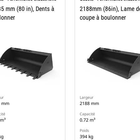
35 mm (80 in), Dents à
2188mm (86in), Lame d
lonner
coupe à boulonner
ur
Largeur
5 mm
2188 mm
ité
Capacité
 m³
0.72 m³
Poids
kg
394 kg