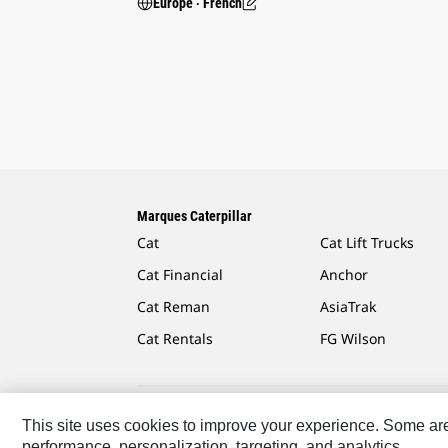
Europe ‧ French
Marques Caterpillar
Cat
Cat Lift Trucks
Cat Financial
Anchor
Cat Reman
AsiaTrak
Cat Rentals
FG Wilson
This site uses cookies to improve your experience. Some are r
Caterpillar.com
Contacter Caterpillar
Mes Préféren
performance, personalization, targeting, and analytics.