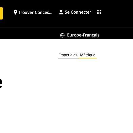
Se Connecter
place
apps
Trouver Concessionnaire
h
Europe-Français
Impériales
Métrique
e