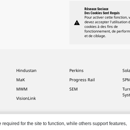
Réseaux Sociaux
Des Cookies Sont Requis
Pour activer cette fonction, 
warning
devez accepter l'utilisation 
cookies à des fins de
fonctionnement, de perfor
et de ciblage.
Hindustan
Perkins
Sol
MaK
Progress Rail
SPM
MWM
SEM
Tur
Sys
VisionLink
equired for the site to function, while others support features,
ces Marketing
Plan Du Site
Cookie Settings
Légales
Confidentialité