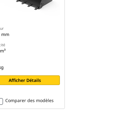
ur
0 mm
ité
 m³
kg
Afficher Détails
Comparer des modèles