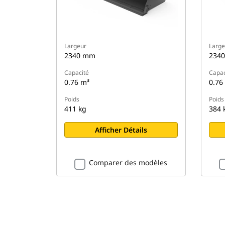
Largeur
Large
2340 mm
234
Capacité
Capac
0.76 m³
0.76
Poids
Poids
411 kg
384 
Afficher Détails
Comparer des modèles