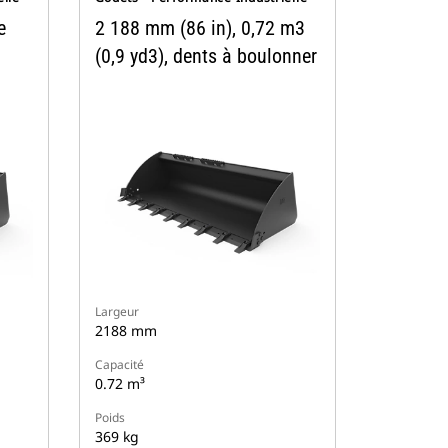
e
2 188 mm (86 in), 0,72 m3
(0,9 yd3), dents à boulonner
Largeur
2188 mm
Capacité
0.72 m³
Poids
369 kg