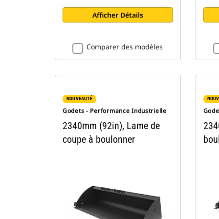
Afficher Détails
Comparer des modèles
NOUVEAUTÉ
NOUV
Godets - Performance Industrielle
Godet
2340mm (92in), Lame de
234
coupe à boulonner
bou