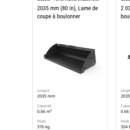
2035 mm (80 in), Lame de
2 0
coupe à boulonner
bou
Largeur
Large
2035 mm
203
Capacité
Capac
0.66 m³
0.66
Poids
Poids
376 kg
354 