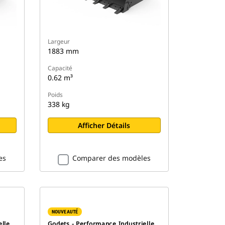
Largeur
1883 mm
Capacité
0.62 m³
Poids
338 kg
Afficher Détails
es
Comparer des modèles
NOUVEAUTÉ
elle
Godets - Performance Industrielle