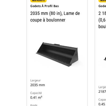
NOUVEAUTÉ
NOUV
Godets À Profil Bas
Godet
2035 mm (80 in), Lame de
2 1
coupe à boulonner
(0,6
bou
Largeur
2035 mm
Large
218
Capacité
0.41 m³
Capac
0.45
Poids