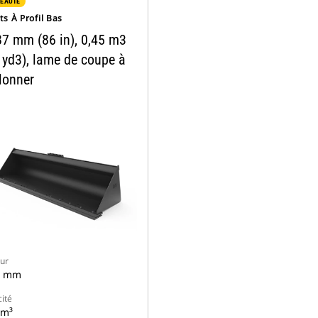
EAUTÉ
s À Profil Bas
87 mm (86 in), 0,45 m3
 yd3), lame de coupe à
lonner
ur
7 mm
ité
 m³