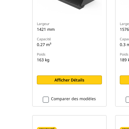
Largeur
Large
1421 mm
157
Capacité
Capac
0.27 m³
0.3 
Poids
Poids
163 kg
189 
Afficher Détails
Comparer des modèles