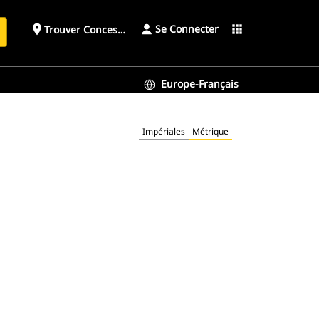
Se Connecter
place
apps
Trouver Concessionnaire
h
Europe-Français
Impériales
Métrique