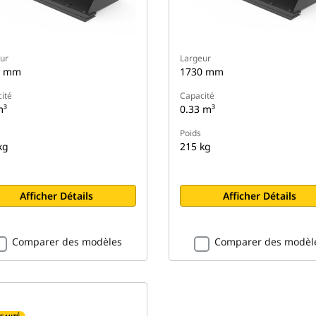
ur
Largeur
6 mm
1730 mm
ité
Capacité
m³
0.33 m³
Poids
kg
215 kg
Afficher Détails
Afficher Détails
Comparer des modèles
Comparer des modèl