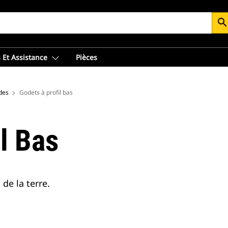
searc
 Et Assistance
Pièces
des
Godets à profil bas
l Bas
e la terre.