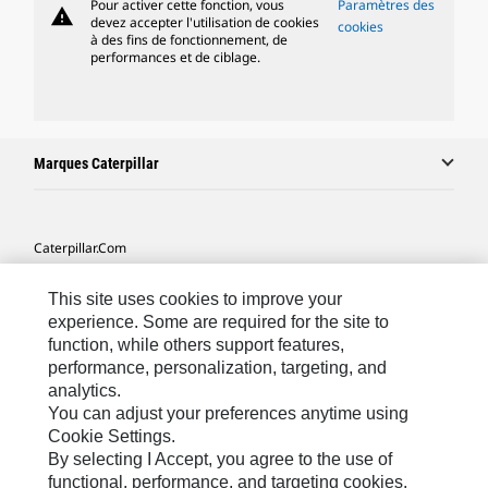
Pour activer cette fonction, vous
Paramètres des
warning
devez accepter l'utilisation de cookies
cookies
à des fins de fonctionnement, de
performances et de ciblage.
Marques Caterpillar
Caterpillar.com
Contacter Caterpillar
This site uses cookies to improve your
Mes Préférences Marketing
experience. Some are required for the site to
function, while others support features,
Plan Du Site
performance, personalization, targeting, and
analytics.
Cookie Settings
You can adjust your preferences anytime using
Légales
Cookie Settings.
By selecting I Accept, you agree to the use of
Confidentialité
functional, performance, and targeting cookies.