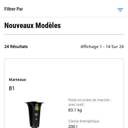
Filtrer Par
filter_list
Nouveaux Modèles
24 Résultats
Affichage 1 - 14 Sur 24
Marteaux
B1
Poids en ordre de marche :
avec outil
83.1 kg
Classe énergétique
200 J