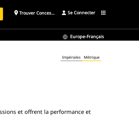
Se Connecter
place
apps
Trouver Concessionnaire
h
Europe-Français
Impériales
Métrique
sions et offrent la performance et