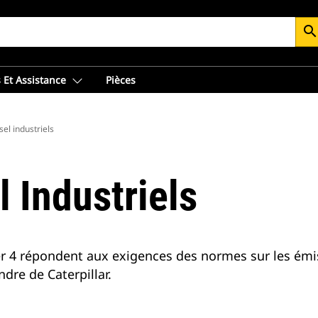
searc
 Et Assistance
Pièces
el industriels
 Industriels
er 4 répondent aux exigences des normes sur les émis
ndre de Caterpillar.