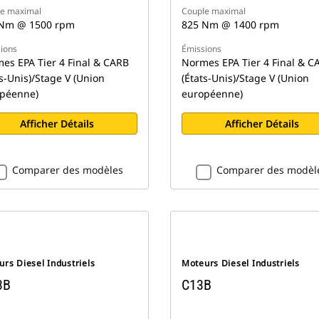
e maximal
Couple maximal
Nm @ 1500 rpm
825 Nm @ 1400 rpm
ions
Émissions
es EPA Tier 4 Final & CARB
Normes EPA Tier 4 Final & C
ts-Unis)/Stage V (Union
(États-Unis)/Stage V (Union
péenne)
européenne)
Afficher Détails
Afficher Détails
Comparer des modèles
Comparer des modèl
rs Diesel Industriels
Moteurs Diesel Industriels
3B
C13B