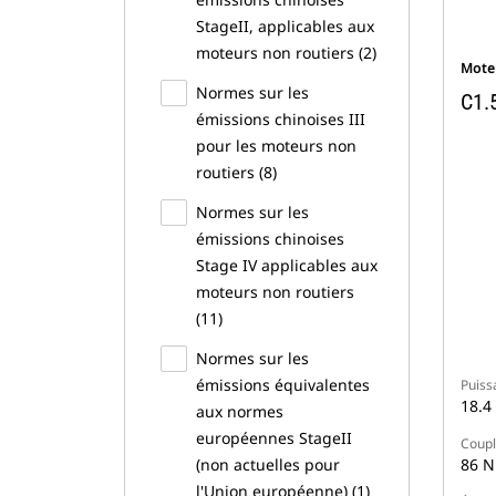
StageII, applicables aux
moteurs non routiers (2)
Moteu
Normes sur les
C1.
émissions chinoises III
pour les moteurs non
routiers (8)
Normes sur les
émissions chinoises
Stage IV applicables aux
moteurs non routiers
(11)
Normes sur les
émissions équivalentes
Puiss
18.4
aux normes
européennes StageII
Coupl
86 N
(non actuelles pour
l'Union européenne) (1)