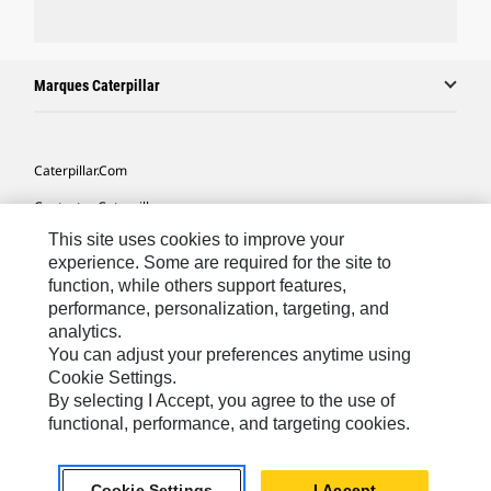
Marques Caterpillar
Caterpillar.com
Contacter Caterpillar
This site uses cookies to improve your
Mes Préférences Marketing
experience. Some are required for the site to
Plan Du Site
function, while others support features,
performance, personalization, targeting, and
Cookie Settings
analytics.
Légales
You can adjust your preferences anytime using
Cookie Settings.
Confidentialité
By selecting I Accept, you agree to the use of
functional, performance, and targeting cookies.
Europe - Français
© 2026 Caterpillar. Tous droits réservés.
Cookie Settings
I Accept