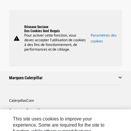
Réseaux Sociaux
Des Cookies Sont Requis
Pour activer cette fonction, vous
Paramètres des
warning
devez accepter l'utilisation de cookies
cookies
à des fins de fonctionnement, de
performances et de ciblage.
Marques Caterpillar
Caterpillar.com
Contacter Caterpillar
This site uses cookies to improve your
Mes Préférences Marketing
experience. Some are required for the site to
Plan Du Site