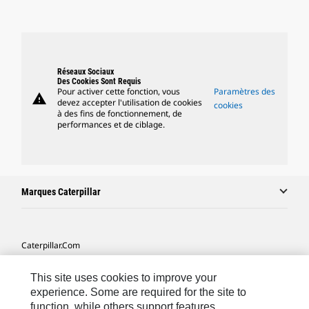
Réseaux Sociaux
Des Cookies Sont Requis
Pour activer cette fonction, vous
Paramètres des
warning
devez accepter l'utilisation de cookies
cookies
à des fins de fonctionnement, de
performances et de ciblage.
Marques Caterpillar
Caterpillar.com
Contacter Caterpillar
This site uses cookies to improve your
Mes Préférences Marketing
experience. Some are required for the site to
function, while others support features,