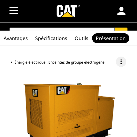
person
SEARCH
search
Avantages
Spécifications
Outils
Présentation
more_vert
Énergie électrique : Enceintes de groupe électrogène