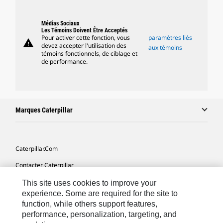
Médias Sociaux
Les Témoins Doivent Être Acceptés
Pour activer cette fonction, vous
paramètres liés
warning
devez accepter l'utilisation des
aux témoins
témoins fonctionnels, de ciblage et
de performance.
Marques Caterpillar
Caterpillar.com
Contacter Caterpillar
Mes Préférences Marketing
This site uses cookies to improve your
experience. Some are required for the site to
Plan Du Site
function, while others support features,
performance, personalization, targeting, and
Cookie Settings