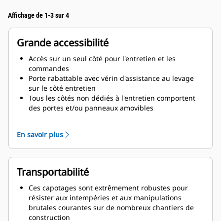
Affichage de 1-3 sur 4
Grande accessibilité
Accès sur un seul côté pour l'entretien et les
commandes
Porte rabattable avec vérin d'assistance au levage
sur le côté entretien
Tous les côtés non dédiés à l'entretien comportent
des portes et/ou panneaux amovibles
Accès à l'orifice de remplissage du radiateur
Vidanges d'huile de lubrification et de liquide de
En savoir plus
refroidissement acheminées vers l'extérieur de la
base du capotage
Grande zone d'entrée de câbles pour une facilité de
pose
Transportabilité
Ces capotages sont extrêmement robustes pour
résister aux intempéries et aux manipulations
brutales courantes sur de nombreux chantiers de
construction