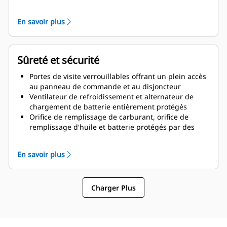
Portes à charnières verticales avec porte à barre
pleine
En savoir plus
pour maintenir les portes ouvertes avec une
rotation de 135°.
Vidanges d'huile de lubrification et de liquide de
Sûreté et sécurité
refroidissement acheminées vers l'extérieur
du capotage et robinets de vidange raccordés
Portes de visite verrouillables offrant un plein accès
Couvercle de l'orifice de remplissage du radiateur
au panneau de commande et au disjoncteur
Ventilateur de refroidissement et alternateur de
chargement de batterie entièrement protégés
Orifice de remplissage de carburant, orifice de
remplissage d'huile et batterie protégés par des
accès verrouillables
Bouton d'arrêt d'urgence monté à l'extérieur
En savoir plus
Conçu pour le levage du palonnier en toute sécurité
Afficheur du panneau de commande
Zone de tronçons à l'épreuve des rongeurs
Charger Plus