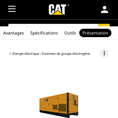
person
SEARCH
search
Avantages
Spécifications
Outils
Présentation
more_vert
Énergie électrique : Enceintes de groupe électrogène