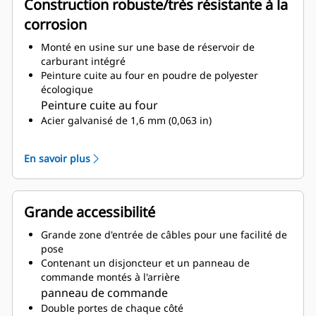
Construction robuste/très résistante à la
corrosion
Monté en usine sur une base de réservoir de
carburant intégré
Peinture cuite au four en poudre de polyester
écologique
Peinture cuite au four
Acier galvanisé de 1,6 mm (0,063 in)
Base en porte-à-faux pour une protection sur
l'intégralité du capotage
En savoir plus
Montants d'angles de protection en thermoplastique
de haute qualité
Montants d'angles de protection
Loquets de porte à compression pour une
Grande accessibilité
étanchéité totale de la porte
Grande zone d'entrée de câbles pour une facilité de
plaquées en zinc ou acier inoxydable laqué noir
pose
Attaches
Contenant un disjoncteur et un panneau de
Système de silencieux d'échappement pour usage
commande montés à l'arrière
résidentiel monté à l'intérieur
panneau de commande
Double portes de chaque côté