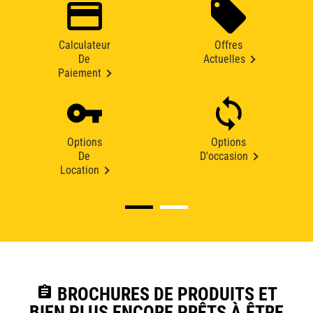
Calculateur
Offres
De
Actuelles
Paiement
Options
Options
De
D'occasion
Location
assignment
BROCHURES DE PRODUITS ET
BIEN PLUS ENCORE PRÊTS À ÊTRE