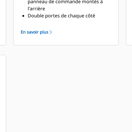
panneau de commande montés à
l'arrière
Double portes de chaque côté
Portes à charnières verticales, avec
butoirs pour porte à barres solide
En savoir plus
permettant de les garder ouvertes
avec une rotation à 135°
Vidanges d'huile de lubrification et
de liquide de refroidissement
acheminées vers l'extérieur du
capotage et robinets de vidange
raccordés
Couvercle de l'orifice de remplissage
du radiateur