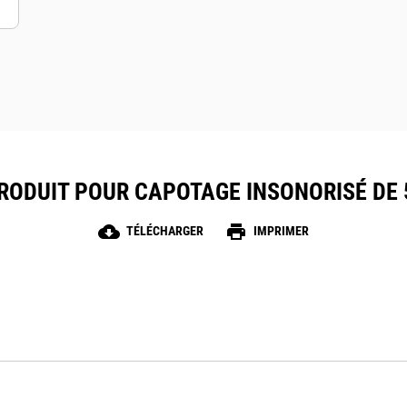
RODUIT POUR CAPOTAGE INSONORISÉ DE 5
cloud_download
print
TÉLÉCHARGER
IMPRIMER