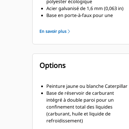
polyester écologique
Acier galvanisé de 1,6 mm (0,063 in)
Base en porte-à-faux pour une
protection sur l'intégralité du
capotage
En savoir plus
Montants d'angles de protection en
thermoplastique de haute qualité
Loquets de porte à compression
pour une étanchéité totale de la
Options
porte
Attaches plaquées en zinc ou acier
inoxydable laqué noir
Système de silencieux
Peinture jaune ou blanche Caterpillar
d'échappement pour usage intensif
Base de réservoir de carburant
monté à l'intérieur
intégré à double paroi pour un
confinement total des liquides
(carburant, huile et liquide de
refroidissement)