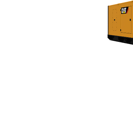
Capotage Insonorisé De 50 Et 60 Hz Du C18
Ava
Modifier le modèle