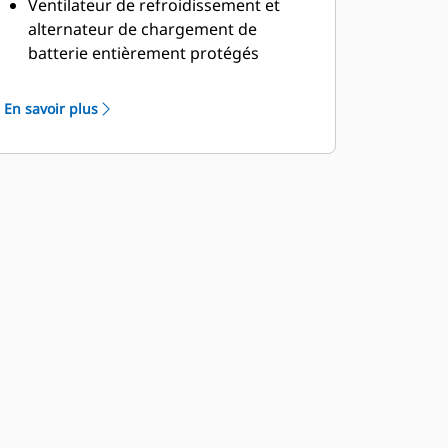
Ventilateur de refroidissement et
alternateur de chargement de
batterie entièrement protégés
Orifice de remplissage de carburant,
orifice de remplissage d'huile et
En savoir plus
batterie protégés par des accès
verrouillables
Bouton d'arrêt d'urgence monté à
l'extérieur
Conçu pour le levage du palonnier en
toute sécurité
Afficheur du panneau de commande
Zone de tronçons à l'épreuve des
rongeurs