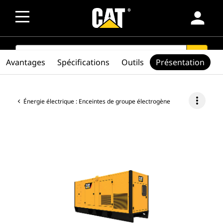
person
SEARCH
search
Avantages
Spécifications
Outils
Présentation
more_vert
Énergie électrique : Enceintes de groupe électrogène