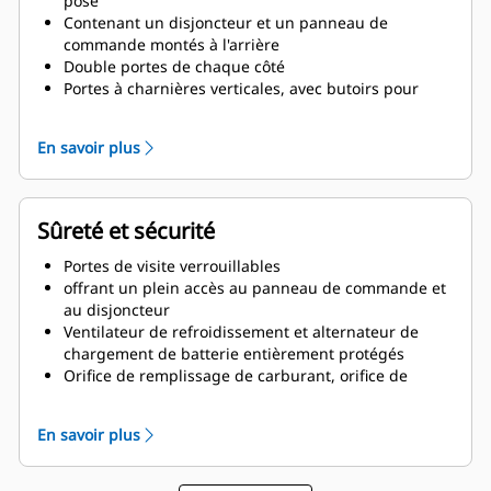
pose
intensif monté à l'intérieur
Contenant un disjoncteur et un panneau de
commande montés à l'arrière
Double portes de chaque côté
Portes à charnières verticales, avec butoirs pour
porte à barres solide permettant de les garder
ouvertes avec une rotation à 135°
En savoir plus
Vidanges d'huile de lubrification et de liquide de
refroidissement acheminées vers l'extérieur du
capotage et robinets de vidange raccordés
Couvercle de l'orifice de remplissage du radiateur
Sûreté et sécurité
Portes de visite verrouillables
offrant un plein accès au panneau de commande et
au disjoncteur
Ventilateur de refroidissement et alternateur de
chargement de batterie entièrement protégés
Orifice de remplissage de carburant, orifice de
remplissage d'huile et batterie protégés par des
accès verrouillables
En savoir plus
Bouton d'arrêt d'urgence monté à l'extérieur
Conçu pour le levage du palonnier en toute sécurité
Afficheur du panneau de commande