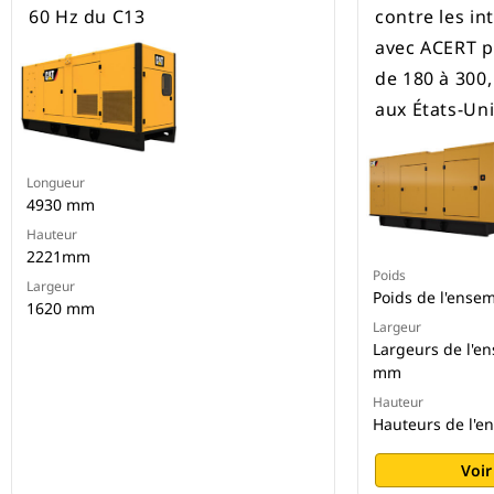
60 Hz du C13
contre les i
avec ACERT p
de 180 à 300,
aux États-Un
Longueur
4930 mm
Hauteur
2221mm
Poids
Largeur
Poids de l'ensem
1620 mm
Largeur
Largeurs de l'e
mm
Hauteur
Hauteurs de l'e
Voir