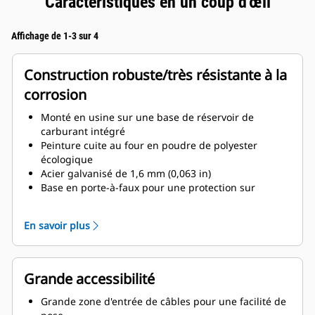
Caractéristiques en un coup d'œil
Affichage de 1-3 sur 4
Construction robuste/très résistante à la
corrosion
Monté en usine sur une base de réservoir de
carburant intégré
Peinture cuite au four en poudre de polyester
écologique
Acier galvanisé de 1,6 mm (0,063 in)
Base en porte-à-faux pour une protection sur
l'intégralité du capotage
Montants d'angles de protection en thermoplastique
En savoir plus
de haute qualité
Châssis de levage intégral
Loquets de porte à compression pour une
étanchéité totale de la porte
Grande accessibilité
Attaches plaquées en zinc ou acier inoxydable laqué
noir
Grande zone d'entrée de câbles pour une facilité de
Système de silencieux d'échappement pour usage