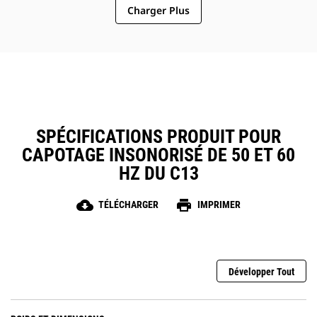
Charger Plus
Zone de tronçons à l'épreuve des rongeurs
SPÉCIFICATIONS PRODUIT POUR
CAPOTAGE INSONORISÉ DE 50 ET 60
HZ DU C13
cloud_download
print
TÉLÉCHARGER
IMPRIMER
Développer Tout