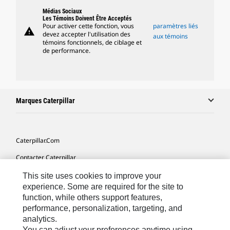
Médias Sociaux
Les Témoins Doivent Être Acceptés
Pour activer cette fonction, vous
paramètres liés
warning
devez accepter l'utilisation des
aux témoins
témoins fonctionnels, de ciblage et
de performance.
Marques Caterpillar
Caterpillar.com
Contacter Caterpillar
Mes Préférences Marketing
This site uses cookies to improve your
experience. Some are required for the site to
Plan Du Site
function, while others support features,
performance, personalization, targeting, and
Cookie Settings
analytics.
Légales
You can adjust your preferences anytime using