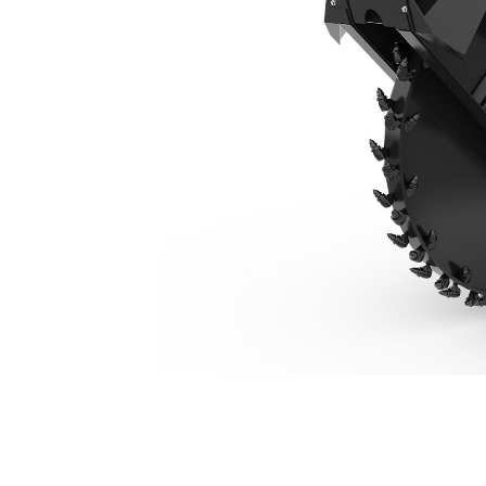
SW360, 130 Mm (5 In)
Keu
Ubah Model