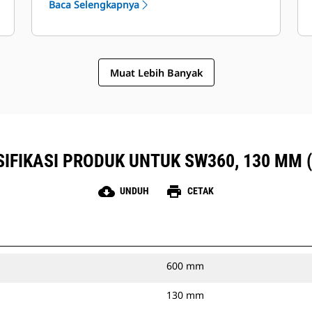
Baca Selengkapnya
Muat Lebih Banyak
IFIKASI PRODUK UNTUK SW360, 130 MM (
cloud_download
print
UNDUH
CETAK
600 mm
130 mm