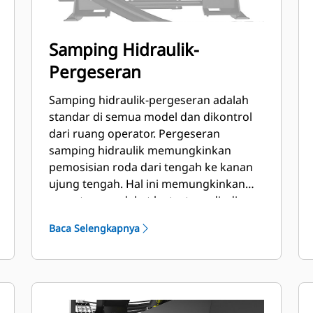
Samping Hidraulik-
Pergeseran
Samping hidraulik-pergeseran adalah
standar di semua model dan dikontrol
dari ruang operator. Pergeseran
samping hidraulik memungkinkan
pemosisian roda dari tengah ke kanan
ujung tengah. Hal ini memungkinkan
pemotongan dekat ke trotoar, dinding,
dan penghalang lainnya, serta
Baca Selengkapnya
meminimalkan kebutuhan penempatan
ulang alat berat.