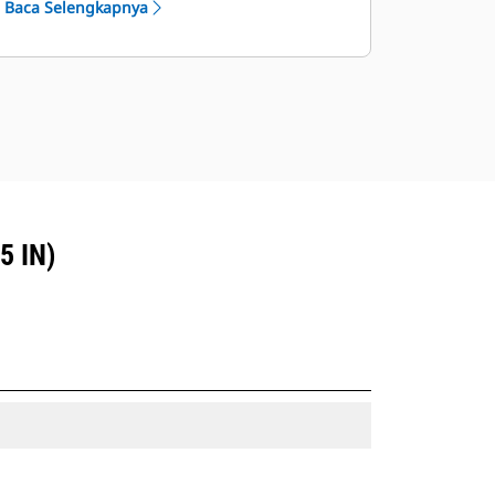
Baca Selengkapnya
kabin. Perlengkapan standar di semua
model.
5 IN)