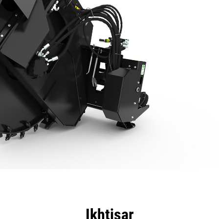
nggulan
Spesifikasi
Peralatan
Tur
Ikhtisar