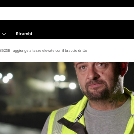
Ricambi
352SB raggiunge altezze elevate con il braccio dritto