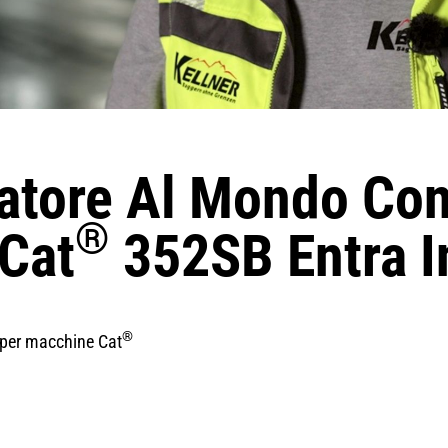
vatore Al Mondo Co
®
 Cat
352SB Entra I
®
per macchine Cat