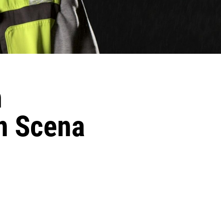
n
n Scena