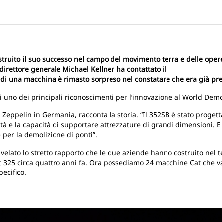
ruito il suo successo nel campo del movimento terra e delle opere
direttore generale Michael Kellner ha contattato il
 di una macchina è rimasto sorpreso nel constatare che era già pr
o di uno dei principali riconoscimenti per l’innovazione al World De
eppelin in Germania, racconta la storia. “Il 352SB è stato progetta
tà e la capacità di supportare attrezzature di grandi dimensioni. E 
e per la demolizione di ponti”.
ivelato lo stretto rapporto che le due aziende hanno costruito nel
at 325 circa quattro anni fa. Ora possediamo 24 macchine Cat che va
pecifico.