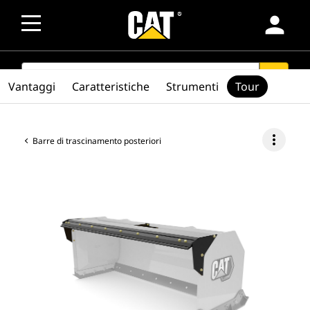
person
SEARCH
search
Vantaggi
Caratteristiche
Strumenti
Tour
more_vert
Barre di trascinamento posteriori