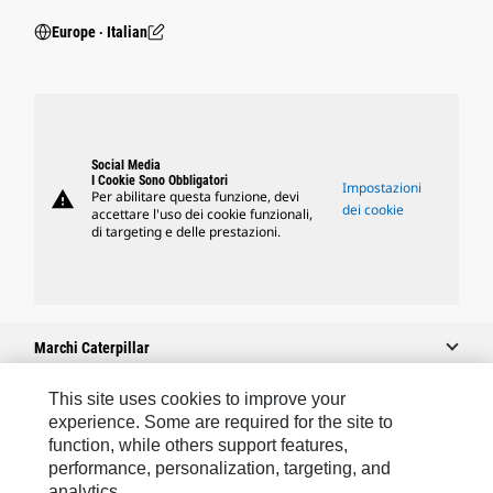
Europe ‧ Italian
Social Media
I Cookie Sono Obbligatori
Impostazioni
warning
Per abilitare questa funzione, devi
dei cookie
accettare l'uso dei cookie funzionali,
di targeting e delle prestazioni.
Marchi Caterpillar
This site uses cookies to improve your
experience. Some are required for the site to
Caterpillar.com
function, while others support features,
performance, personalization, targeting, and
Contattate Caterpillar
analytics.