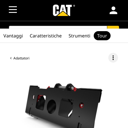
person
SEARCH
search
Vantaggi
Caratteristiche
Strumenti
Tour
more_vert
Adattatori