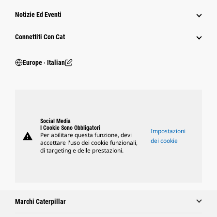
Notizie Ed Eventi
Connettiti Con Cat
Europe ‧ Italian
Social Media
I Cookie Sono Obbligatori
Impostazioni
warning
Per abilitare questa funzione, devi
dei cookie
accettare l'uso dei cookie funzionali,
di targeting e delle prestazioni.
Marchi Caterpillar