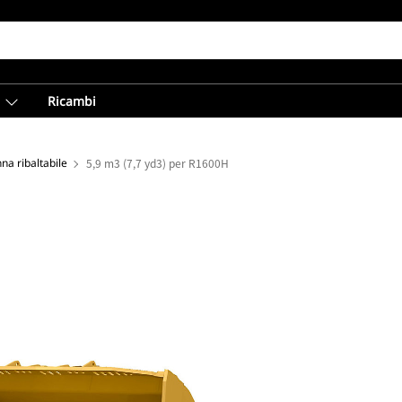
Ricambi
na ribaltabile
5,9 m3 (7,7 yd3) per R1600H