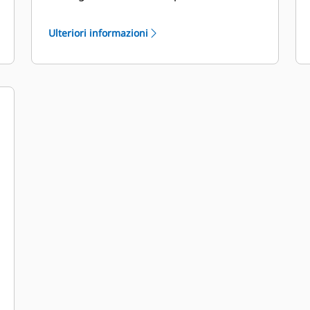
del risparmio economico.
Il design della benna prende in
Ulteriori informazioni
considerazione anche il peso della
benna, puntando a una benna più
robusta e un peso bilanciato per i
miglioramenti delle prestazioni
complessive della macchina.
Le parti di usura Cat offrono, inoltre,
enormi vantaggi competitivi.