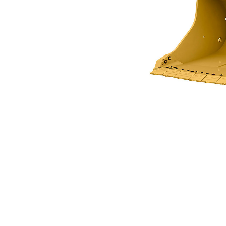
5,9 M3 (7,7 Yd3) Per R1600H
Van
Cambia modello