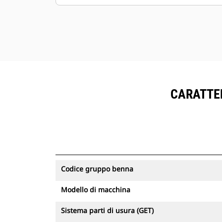
per una forza di strappo elevata.
Offerte multiple per adattarsi alla tua
applicazione nel settore estrattivo.
La benna Cat è supportata dalla rete
di dealer Cat Global.
CARATTER
Codice gruppo benna
Modello di macchina
Sistema parti di usura (GET)