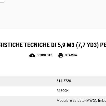
ISTICHE TECNICHE DI 5,9 M3 (7,7 YD3) P
cloud_download
print
DOWNLOAD
STAMPA
514-5720
R1600H
Modulare saldato (MWO), Imbu