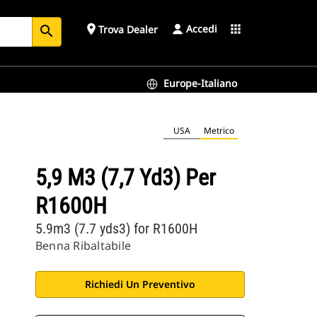
Accedi
place
apps
Trova Dealer
search
Europe-Italiano
USA
Metrico
5,9 M3 (7,7 Yd3) Per
R1600H
5.9m3 (7.7 yds3) for R1600H
Benna Ribaltabile
Richiedi Un Preventivo