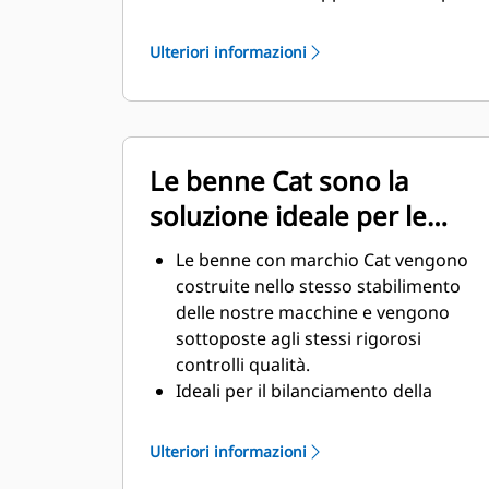
l'ambiente sotterraneo impegnativo
e per materiali abrasivi da spostare.
Ulteriori informazioni
La robustezza migliorata sul design
della benna fornisce maggiore forza
e un aumento della rigidità del
gruppo benna, aiutando
Le benne Cat sono la
l'installazione e la rimozione del
tagliente.
soluzione ideale per le
Per i componenti del gruppo benna
pale Cat
si utilizza un materiale di livello
Le benne con marchio Cat vengono
superiore.
costruite nello stesso stabilimento
delle nostre macchine e vengono
sottoposte agli stessi rigorosi
controlli qualità.
Ideali per il bilanciamento della
macchina Cat, supportano
prestazioni migliori della macchina:
Ulteriori informazioni
penetrazione, caricamento, supporto