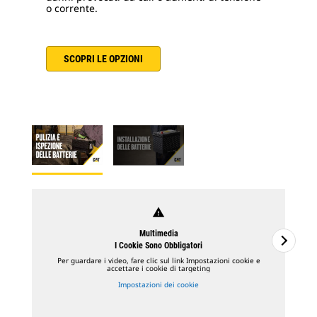
o corrente.
SCOPRI LE OPZIONI
warning
Multimedia
I Cookie Sono Obbligatori
Per guardare i video, fare clic sul link Impostazioni cookie e
accettare i cookie di targeting
Impostazioni dei cookie