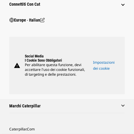
Connettiti Con Cat
Europe ‧ Italian
Social Media
I Cookie Sono Obbligatori
Impostazioni
warning
Per abilitare questa funzione, devi
dei cookie
accettare l'uso dei cookie funzionali,
di targeting e delle prestazioni.
Marchi Caterpillar
Caterpillar.com