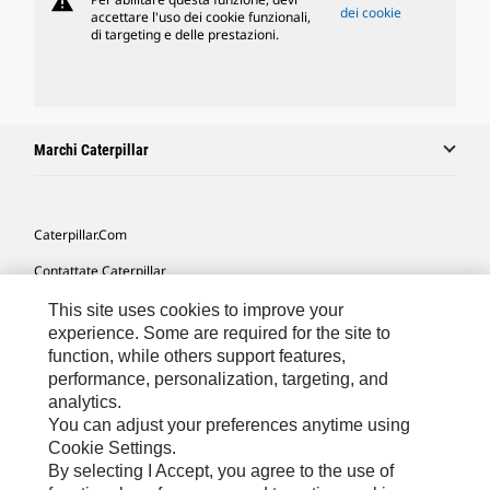
warning
dei cookie
accettare l'uso dei cookie funzionali,
di targeting e delle prestazioni.
Marchi Caterpillar
Caterpillar.com
Contattate Caterpillar
Le Mie Preferenze Di Marketing
This site uses cookies to improve your
experience. Some are required for the site to
Mappa Del Sito
function, while others support features,
performance, personalization, targeting, and
Cookie Settings
analytics.
Informazioni Legali
You can adjust your preferences anytime using
Cookie Settings.
Tutela Della Privacy
By selecting I Accept, you agree to the use of