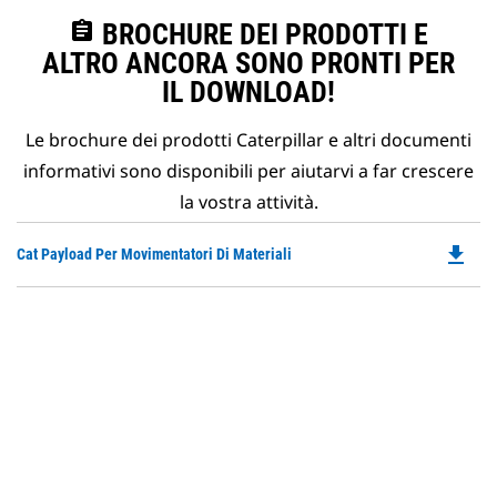
assignment
BROCHURE DEI PRODOTTI E
ALTRO ANCORA SONO PRONTI PER
IL DOWNLOAD!
Le brochure dei prodotti Caterpillar e altri documenti
informativi sono disponibili per aiutarvi a far crescere
la vostra attività.
file_download
Do
Cat Payload Per Movimentatori Di Materiali
P
O
in
a
N
Ta