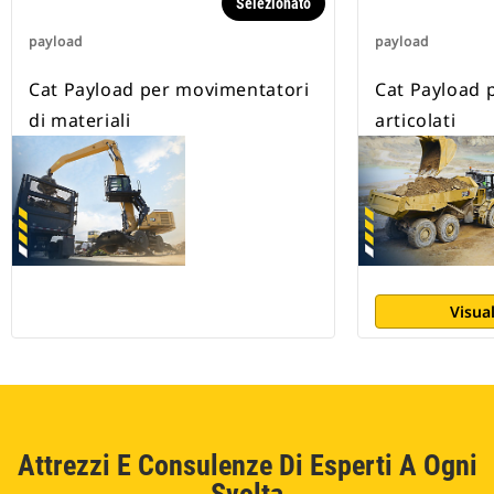
Selezionato
senza sforzi dal monitor
payload
touchscreen.
payload
Riceverete avvisi di sovraccarico
del carico utile quando i carichi
Cat Payload per movimentatori
Cat Payload
della benna a polipo superano i
di materiali
articolati
limiti di carico utile della
macchina.
Visual
Attrezzi E Consulenze Di Esperti A Ogni