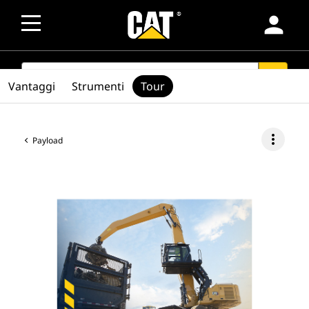
person
SEARCH
search
Vantaggi
Strumenti
Tour
more_vert
Payload