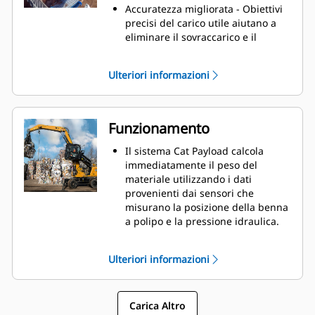
Accuratezza migliorata - Obiettivi
precisi del carico utile aiutano a
eliminare il sovraccarico e il
sottocarico.
Efficienza dell'operatore
Ulteriori informazioni
aumentata - Gli operatori con
esperienza lavorano in modo più
preciso che mai, mentre i nuovi
operatori possono accelerare il
Funzionamento
lavoro più rapidamente.
Sicurezza ottimizzata - Prevenite il
Il sistema Cat Payload calcola
sovraccarico del dumper, che
immediatamente il peso del
causa carichi più pesanti e meno
materiale utilizzando i dati
stabili, riducendo le prestazioni di
provenienti dai sensori che
frenata e mettendo il conducente
misurano la posizione della benna
a un rischio maggiore di
a polipo e la pressione idraulica.
ribaltamento.
La pesatura automatica fornisce il
peso stimato a bassi sollevamenti
Ulteriori informazioni
(al di sotto della gamma di
pesatura) e i pesi misurati con il
braccio sollevato (attraverso la
Carica Altro
gamma di pesatura).