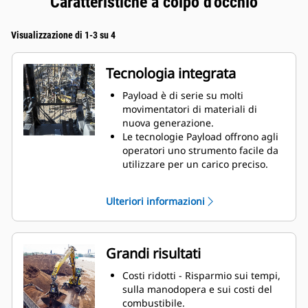
Caratteristiche a colpo d'occhio
Visualizzazione di 1-3 su 4
Tecnologia integrata
Payload è di serie su molti
movimentatori di materiali di
nuova generazione.
Le tecnologie Payload offrono agli
operatori uno strumento facile da
utilizzare per un carico preciso.
Un display di facile lettura mostra i
pesi di carico della benna/benna a
Ulteriori informazioni
polipo e del dumper monitorando
al contempo i conteggi del carico e
i movimenti del materiale.
Cat Payload funziona con un'ampia
Grandi risultati
gamma di accessori per
attrezzature, tra cui benne a
Costi ridotti - Risparmio sui tempi,
polipo, benne mordenti, benne
sulla manodopera e sui costi del
per demolizione e smistamento.
combustibile.