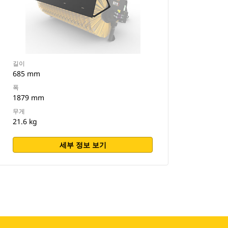
길이
685 mm
폭
1879 mm
무게
21.6 kg
세부 정보 보기