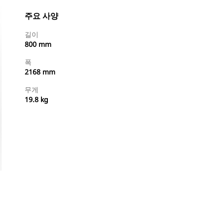
주요 사양
길이
800 mm
폭
2168 mm
무게
19.8 kg
지금 구매
견적 요청