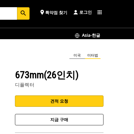
로그인
place
apps
특약점 찾기
search
Asia-한글
미국
미터법
673mm(26인치)
디플렉터
견적 요청
지금 구매