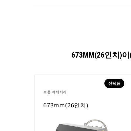
673MM(26인치
선택됨
브룸 액세서리
673mm(26인치)