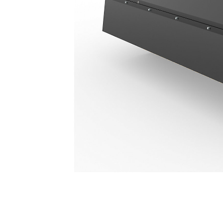
673mm(26인치)
복
모델 변경