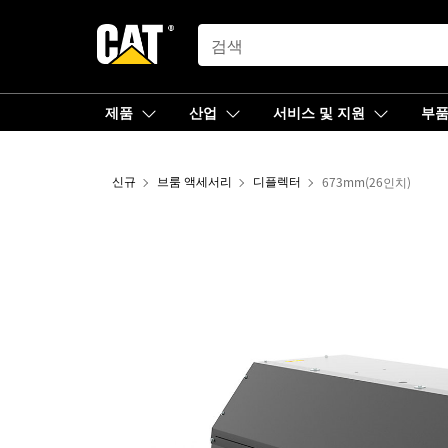
SEARCH
제품
산업
서비스 및 지원
부
신규
브룸 액세서리
디플렉터
673mm(26인치)