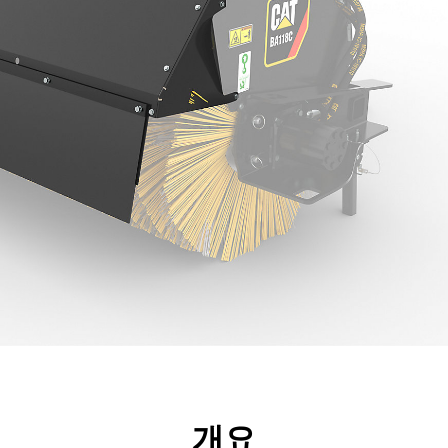
리후생
사양
툴
투어
개요