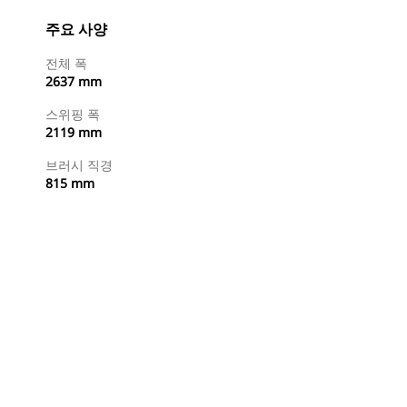
주요 사양
전체 폭
2637 mm
스위핑 폭
2119 mm
브러시 직경
815 mm
지금 구매
견적 요청