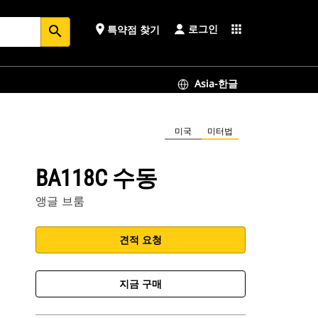
로그인
place
apps
특약점 찾기
search
Asia-한글
미국
미터법
BA118C 수동
앵글 브룸
견적 요청
지금 구매