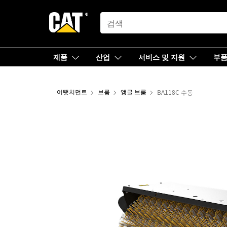
SEARCH
제품
산업
서비스 및 지원
부
어탯치먼트
브룸
앵글 브룸
BA118C 수동