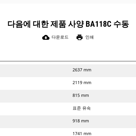
다음에 대한 제품 사양 BA118C 수동
cloud_download
print
다운로드
인쇄
2637 mm
2119 mm
815 mm
표준 유속
918 mm
1741 mm