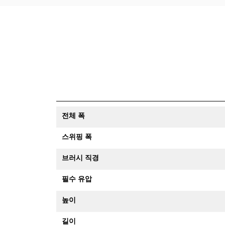
전체 폭
스위핑 폭
브러시 직경
필수 유압
높이
길이