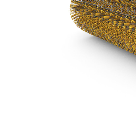
BA118C 수동
복
모델 변경