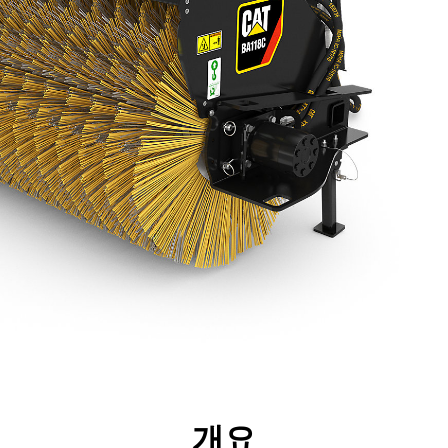
리후생
사양
툴
투어
개요