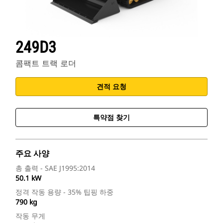
249D3
콤팩트 트랙 로더
견적 요청
특약점 찾기
주요 사양
총 출력 - SAE J1995:2014
50.1 kW
정격 작동 용량 - 35% 팁핑 하중
790 kg
작동 무게