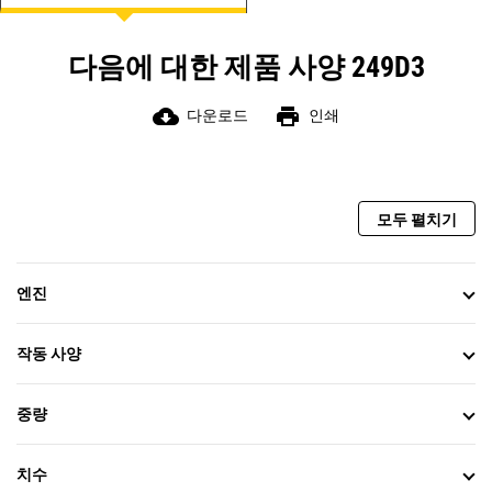
다음에 대한 제품 사양 249D3
cloud_download
print
다운로드
인쇄
모두 펼치기
엔진
작동 사양
중량
치수