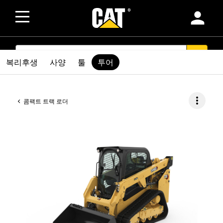
person
SEARCH
search
복리후생
사양
툴
투어
more_vert
콤팩트 트랙 로더