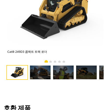
Cat® 249D3 콤팩트 트랙 로더
Ca
호환 제품