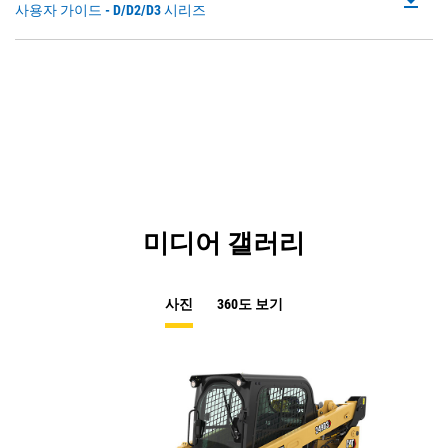
file_download
P
사용자 가이드 - D/D2/D3 시리즈
a
O
N
in
Ta
a
N
Ta
미디어 갤러리
사진
360도 보기