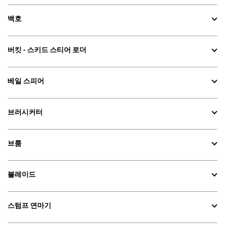
백호
버킷 - 스키드 스티어 로더
베일 스피어
브러시커터
브룸
블레이드
스텀프 연마기