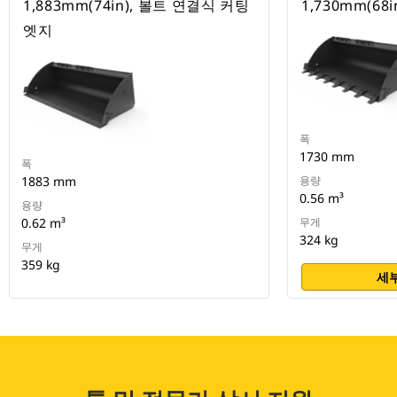
1,883mm(74in), 볼트 연결식 커팅
1,730mm(68
엣지
폭
1730 mm
폭
1883 mm
용량
0.56 m³
용량
0.62 m³
무게
324 kg
무게
359 kg
세부