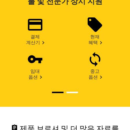
툴 및 전문가 상시 지원
결제
현재
계산기
혜택
임대
중고
옵션
옵션
assignment
제품 브로셔 및 더 많은 자료를