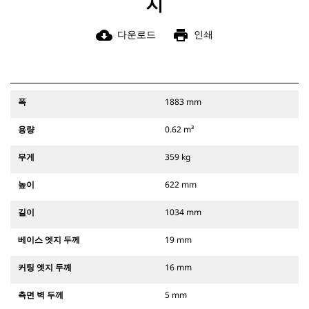
지
cloud_download
print
다운로드
인쇄
폭
1883 mm
용량
0.62 m³
무게
359 kg
높이
622 mm
길이
1034 mm
베이스 엣지 두께
19 mm
커팅 엣지 두께
16 mm
측면 벽 두께
5 mm