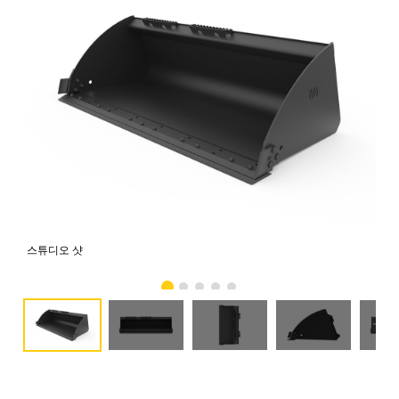
스튜디오 샷
전