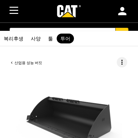
person
SEARCH
search
복리후생
사양
툴
투어
more_vert
산업용 성능 버킷