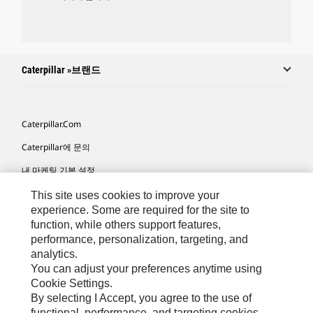
Caterpillar »브랜드
Caterpillar.com
Caterpillar에 문의
내 마케팅 기본 설정
사이트 맵
This site uses cookies to improve your
experience. Some are required for the site to
Cookie Settings
function, while others support features,
performance, personalization, targeting, and
법적 고지
analytics.
개인정보취급방침
You can adjust your preferences anytime using
Cookie Settings.
위치정보 이용약관
By selecting I Accept, you agree to the use of
functional, performance, and targeting cookies.