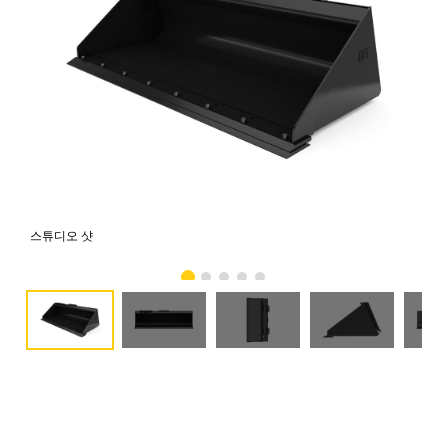
스튜디오 샷
전