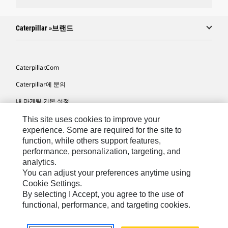
Caterpillar »브랜드
Caterpillar.com
Caterpillar에 문의
내 마케팅 기본 설정
사이트 맵
This site uses cookies to improve your
experience. Some are required for the site to
Cookie Settings
function, while others support features,
performance, personalization, targeting, and
법적 고지
analytics.
개인정보취급방침
You can adjust your preferences anytime using
Cookie Settings.
위치정보 이용약관
By selecting I Accept, you agree to the use of
functional, performance, and targeting cookies.