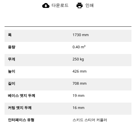
cloud_download
print
다운로드
인쇄
폭
1730 mm
용량
0.40 m³
무게
250 kg
높이
426 mm
길이
708 mm
베이스 엣지 두께
19 mm
커팅 엣지 두께
16 mm
인터페이스 유형
스키드 스티어 커플러