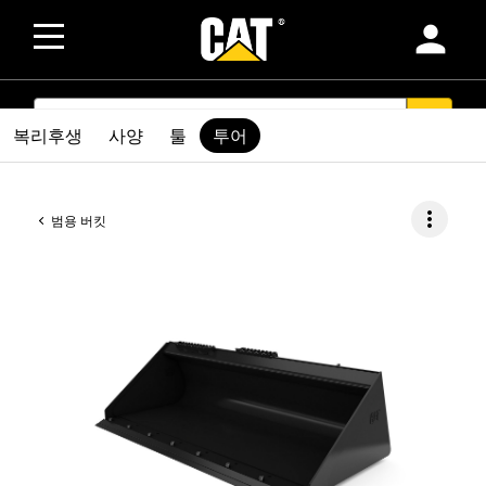
person
SEARCH
search
복리후생
사양
툴
투어
more_vert
범용 버킷