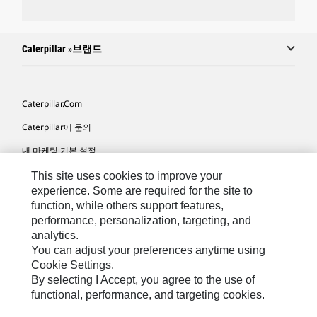
Caterpillar »브랜드
Caterpillar.com
Caterpillar에 문의
내 마케팅 기본 설정
사이트 맵
This site uses cookies to improve your
experience. Some are required for the site to
Cookie Settings
function, while others support features,
performance, personalization, targeting, and
법적 고지
analytics.
개인정보취급방침
You can adjust your preferences anytime using
Cookie Settings.
위치정보 이용약관
By selecting I Accept, you agree to the use of
functional, performance, and targeting cookies.