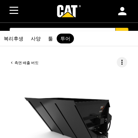
person
SEARCH
search
복리후생
사양
툴
투어
more_vert
측면 배출 버킷