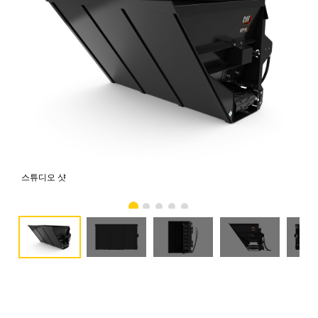
스튜디오 샷
전