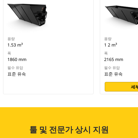
용량
용량
1.53 m³
1 2 m³
폭
폭
1860 mm
2165 mm
필수 유압
필수 유압
표준 유속
표준 유속
세부
툴 및 전문가 상시 지원