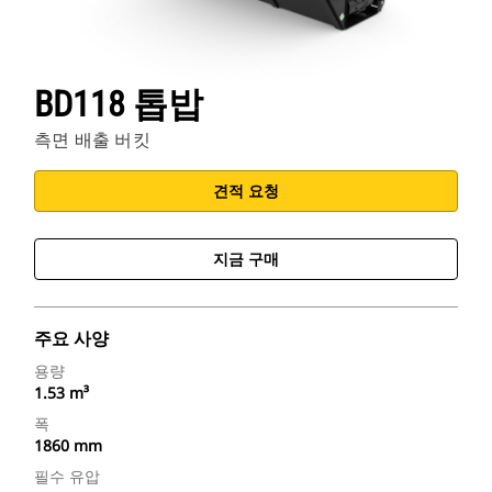
BD118 톱밥
측면 배출 버킷
견적 요청
지금 구매
주요 사양
용량
1.53 m³
폭
1860 mm
필수 유압