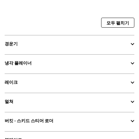
모두 펼치기
경운기
냉각 플레이너
레이크
멀쳐
버킷 - 스키드 스티어 로더