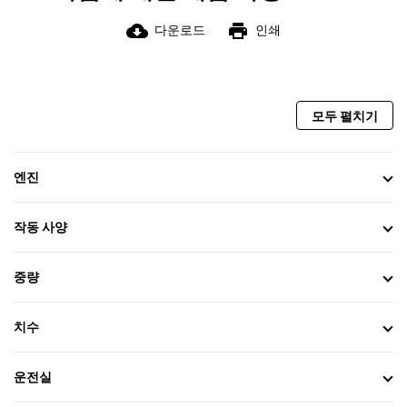
cloud_download
print
다운로드
인쇄
모두 펼치기
엔진
작동 사양
중량
치수
운전실