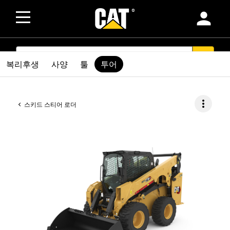
person
SEARCH
search
복리후생
사양
툴
투어
more_vert
스키드 스티어 로더