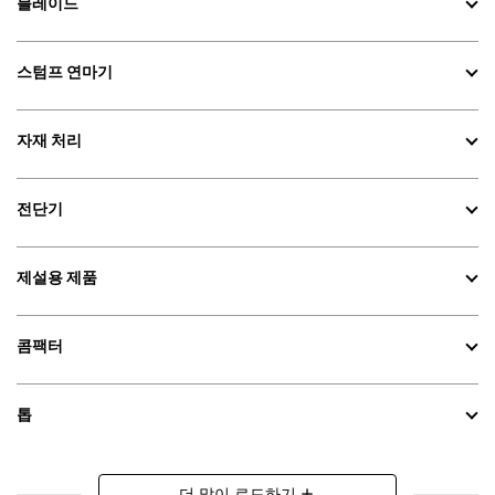
블레이드
스텀프 연마기
자재 처리
전단기
제설용 제품
콤팩터
톱
더 많이 로드하기
add