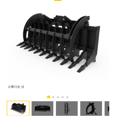
스튜디오 샷
전