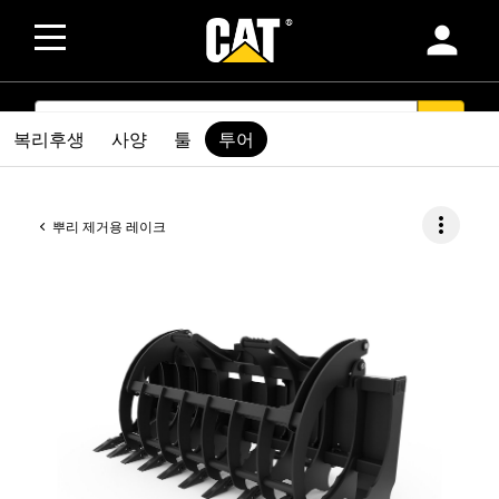
person
SEARCH
search
복리후생
사양
툴
투어
more_vert
뿌리 제거용 레이크