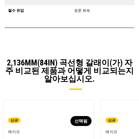
필수 유압
표준 유속
2,136MM(84IN) 곡선형 갈래이(가) 자
주 비교된 제품과 어떻게 비교되는지
알아보십시오.
신규
신규
선택됨
레이크
레이크