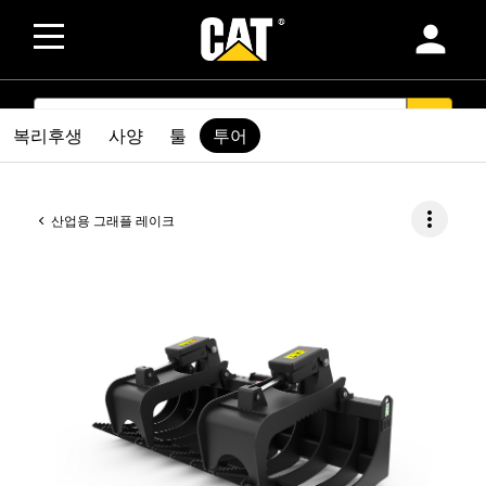
person
SEARCH
search
복리후생
사양
툴
투어
more_vert
산업용 그래플 레이크