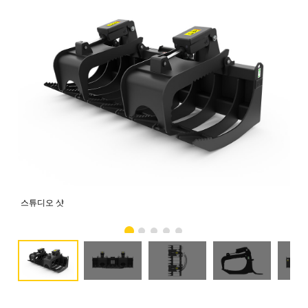
스튜디오 샷
전