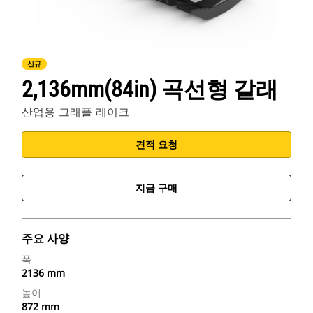
신규
2,136mm(84in) 곡선형 갈래
산업용 그래플 레이크
견적 요청
지금 구매
주요 사양
폭
2136 mm
높이
872 mm