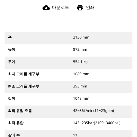
cloud_download
print
다운로드
인쇄
폭
2136 mm
높이
872 mm
무게
554.1 kg
최대 그래플 개구부
1089 mm
최소 그래플 개구부
393 mm
길이
1048 mm
최적 유압 흐름
42~86L/min(11~23gpm)
최적 유압
145~235bar(2100~3400psi)
갈래 수
11