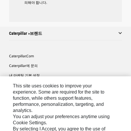
의해야 합니다.
Caterpillar »브랜드
Caterpillar.com
Caterpillar에 문의
내 마케팅 기본 설정
사이트 맵
This site uses cookies to improve your
experience. Some are required for the site to
Cookie Settings
function, while others support features,
performance, personalization, targeting, and
법적 고지
analytics.
개인정보취급방침
You can adjust your preferences anytime using
Cookie Settings.
위치정보 이용약관
By selecting I Accept, you agree to the use of