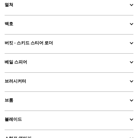
멀쳐
백호
버킷 - 스키드 스티어 로더
베일 스피어
브러시커터
브룸
블레이드