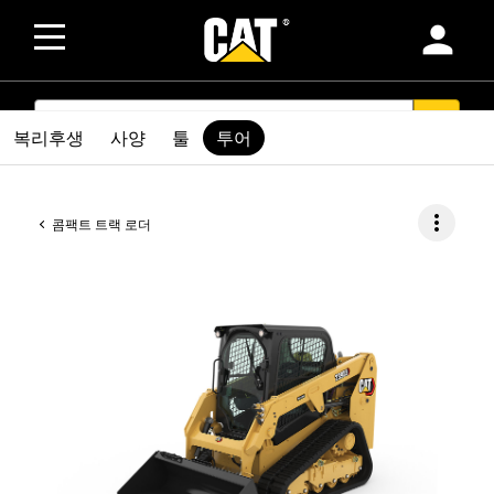
person
SEARCH
search
복리후생
사양
툴
투어
more_vert
콤팩트 트랙 로더