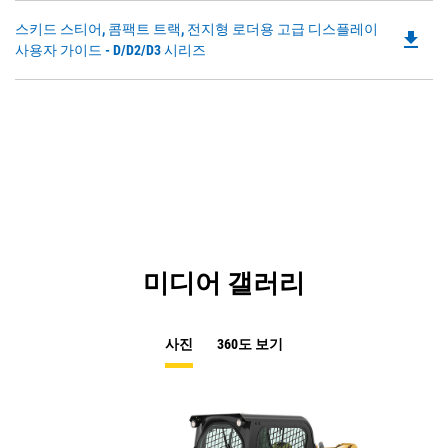
O
Do
스키드 스티어, 콤팩트 트랙, 전지형 로더용 고급 디스플레이
in
file_download
P
사용자 가이드 - D/D2/D3 시리즈
a
O
N
in
Ta
a
N
Ta
미디어 갤러리
사진
360도 보기