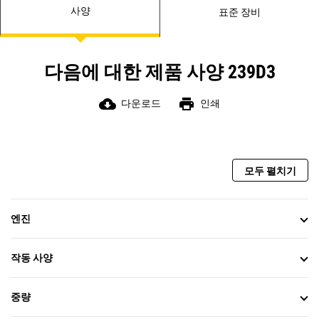
사양
표준 장비
다음에 대한 제품 사양 239D3
cloud_download
print
다운로드
인쇄
모두 펼치기
엔진
작동 사양
중량