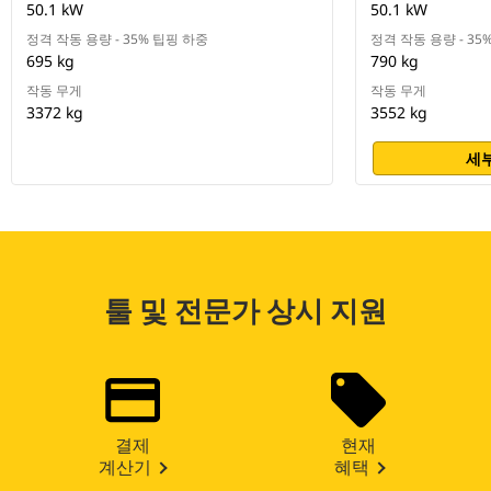
50.1 kW
50.1 kW
정격 작동 용량 - 35% 팁핑 하중
정격 작동 용량 - 35
695 kg
790 kg
작동 무게
작동 무게
3372 kg
3552 kg
세부
툴 및 전문가 상시 지원
결제
현재
계산기
혜택