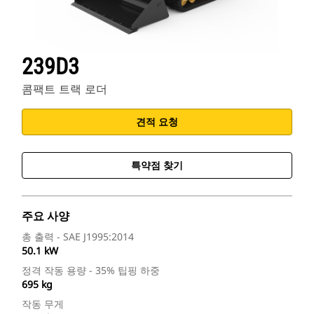
239D3
콤팩트 트랙 로더
견적 요청
특약점 찾기
주요 사양
총 출력 - SAE J1995:2014
50.1 kW
정격 작동 용량 - 35% 팁핑 하중
695 kg
작동 무게