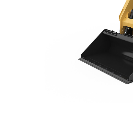
232D3
복
모델 변경