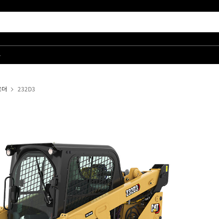
품
로더
232D3