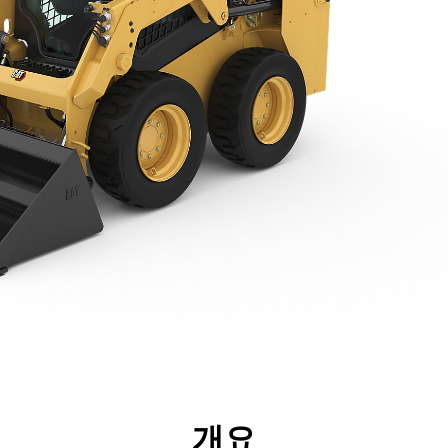
리후생
사양
툴
투어
개요