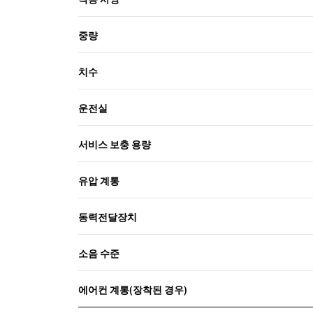
중량
치수
운전실
서비스 보충 용량
유압 계통
동력전달장치
소음 수준
에어컨 계통(장착된 경우)