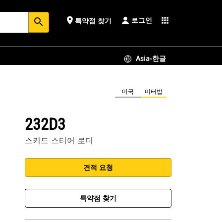
로그인
place
apps
특약점 찾기
search
Asia-한글
미국
미터법
232D3
스키드 스티어 로더
견적 요청
특약점 찾기