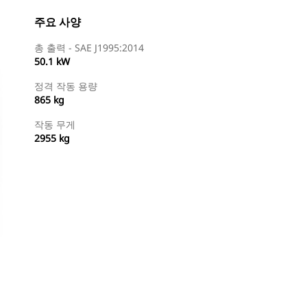
주요 사양
총 출력 - SAE J1995:2014
50.1 kW
정격 작동 용량
865 kg
작동 무게
2955 kg
특약점 찾기
견적 요청