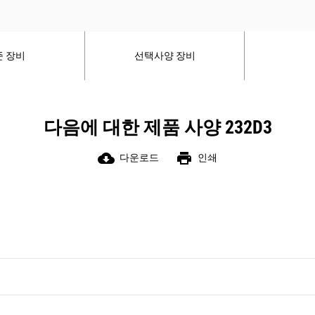
HYDO Advanced 유압 유체는 가동 중
지 시간을 단축할 뿐만 아니라 장비 수명
동안 교체되는 유체와 필터의 양도 줄여
준 장비
선택사양 장비
줍니다.
작업 툴 포지셔너, 굴착 위치 회송 및 Cat
SMART 어탯치먼트와 같은 Cat 기술로
생산성을 높입니다.
다음에 대한 제품 사양 232D3
풋 스로틀 페달 및 냉각 계통 수요 팬과
같은 효율성 기능을 통해 연료를 절약하
cloud_download
print
다운로드
인쇄
고 온실 가스 배출을 줄입니다.