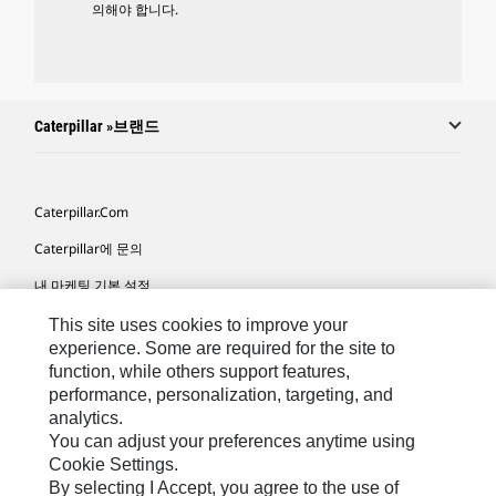
의해야 합니다.
Caterpillar »브랜드
Caterpillar.com
Caterpillar에 문의
내 마케팅 기본 설정
사이트 맵
This site uses cookies to improve your
experience. Some are required for the site to
Cookie Settings
function, while others support features,
performance, personalization, targeting, and
법적 고지
analytics.
개인정보취급방침
You can adjust your preferences anytime using
Cookie Settings.
위치정보 이용약관
By selecting I Accept, you agree to the use of