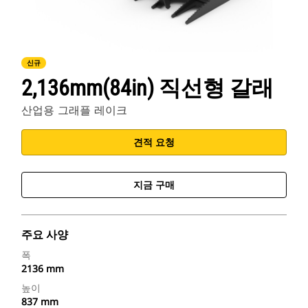
신규
2,136mm(84in) 직선형 갈래
산업용 그래플 레이크
견적 요청
지금 구매
주요 사양
폭
2136 mm
높이
837 mm