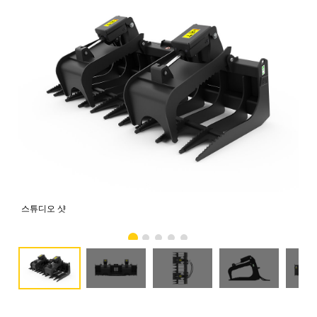
스튜디오 샷
전