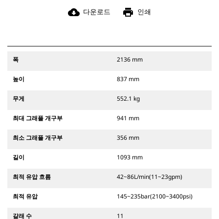
cloud_download
print
다운로드
인쇄
폭
2136 mm
높이
837 mm
무게
552.1 kg
최대 그래플 개구부
941 mm
최소 그래플 개구부
356 mm
길이
1093 mm
최적 유압 흐름
42~86L/min(11~23gpm)
최적 유압
145~235bar(2100~3400psi)
갈래 수
11