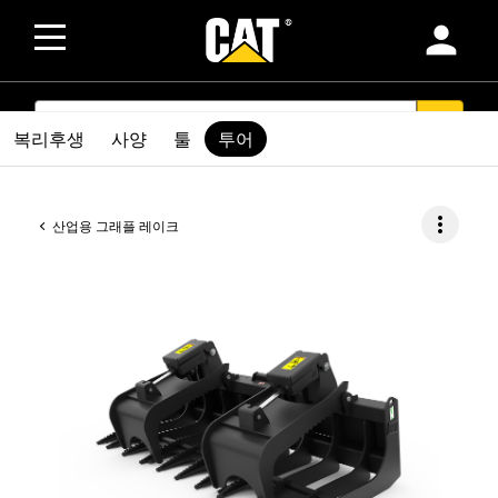
person
SEARCH
search
복리후생
사양
툴
투어
more_vert
산업용 그래플 레이크