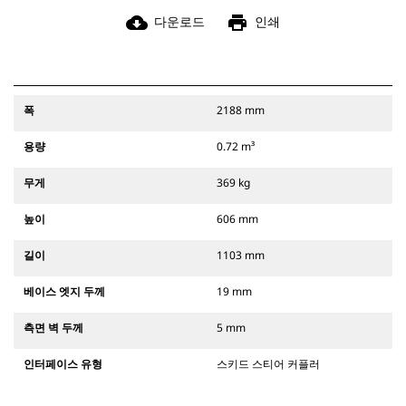
cloud_download
print
다운로드
인쇄
폭
2188 mm
용량
0.72 m³
무게
369 kg
높이
606 mm
길이
1103 mm
베이스 엣지 두께
19 mm
측면 벽 두께
5 mm
인터페이스 유형
스키드 스티어 커플러