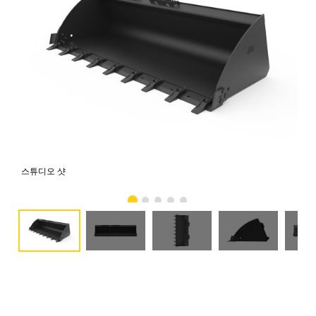
스튜디오 샷
전