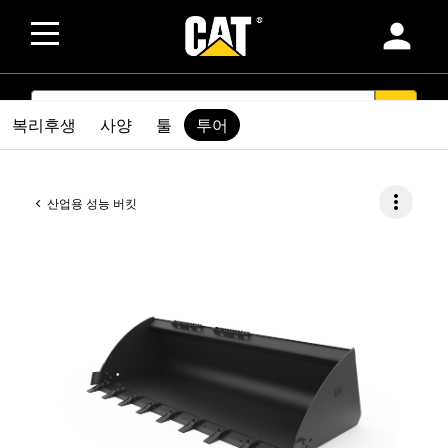
person
SEARCH
search
복리후생
사양
툴
투어
more_vert
산업용 성능 버킷