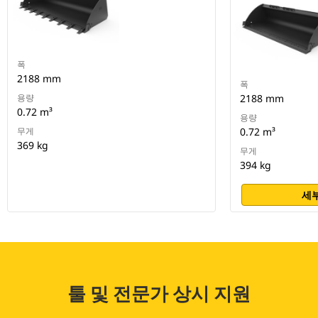
폭
2188 mm
폭
용량
2188 mm
0.72 m³
용량
무게
0.72 m³
369 kg
무게
394 kg
세부
툴 및 전문가 상시 지원