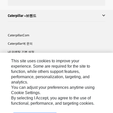
Caterpillar »브랜드
Caterpillar.com
Caterpillar에 문의
내 마케팅 기본 설정
사이트 맵
This site uses cookies to improve your
experience. Some are required for the site to
Cookie Settings
function, while others support features,
performance, personalization, targeting, and
법적 고지
analytics.
개인정보취급방침
You can adjust your preferences anytime using
Cookie Settings.
위치정보 이용약관
By selecting I Accept, you agree to the use of
functional, performance, and targeting cookies.