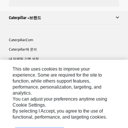
Caterpillar »브랜드
Caterpillar.com
Caterpillar에 문의
내 마케팅 기본 설정
사이트 맵
This site uses cookies to improve your
experience. Some are required for the site to
Cookie Settings
function, while others support features,
performance, personalization, targeting, and
법적 고지
analytics.
개인정보취급방침
You can adjust your preferences anytime using
Cookie Settings.
위치정보 이용약관
By selecting I Accept, you agree to the use of
functional, performance, and targeting cookies.