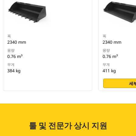
폭
폭
2340 mm
2340 mm
용량
용량
0.76 m³
0.76 m³
무게
무게
384 kg
411 kg
세부
툴 및 전문가 상시 지원