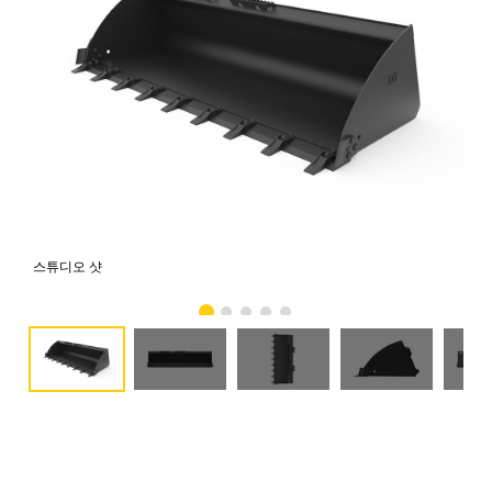
스튜디오 샷
전