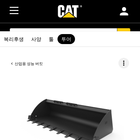
person
SEARCH
search
복리후생
사양
툴
투어
more_vert
산업용 성능 버킷