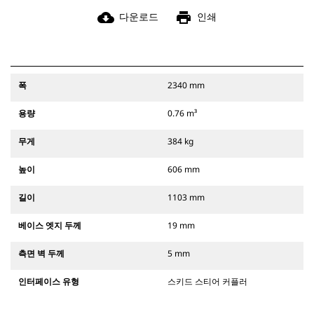
cloud_download
print
다운로드
인쇄
폭
2340 mm
용량
0.76 m³
무게
384 kg
높이
606 mm
길이
1103 mm
베이스 엣지 두께
19 mm
측면 벽 두께
5 mm
인터페이스 유형
스키드 스티어 커플러