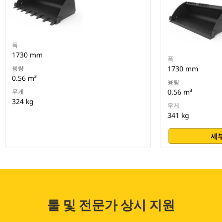
폭
1730 mm
폭
용량
1730 mm
0.56 m³
용량
무게
0.56 m³
324 kg
무게
341 kg
세부
툴 및 전문가 상시 지원