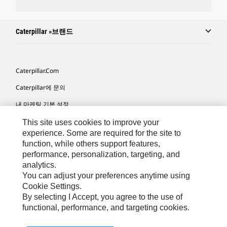
Caterpillar »브랜드
Caterpillar.com
Caterpillar에 문의
내 마케팅 기본 설정
사이트 맵
This site uses cookies to improve your
experience. Some are required for the site to
Cookie Settings
function, while others support features,
performance, personalization, targeting, and
법적 고지
analytics.
개인정보취급방침
You can adjust your preferences anytime using
Cookie Settings.
위치정보 이용약관
By selecting I Accept, you agree to the use of
functional, performance, and targeting cookies.