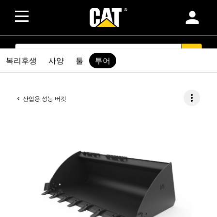
person
SEARCH
search
복리후생
사양
툴
투어
more_vert
산업용 성능 버킷