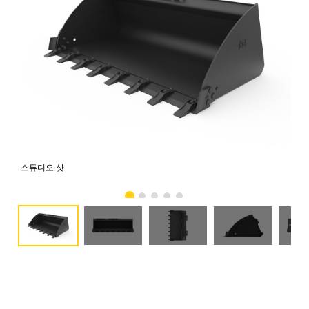
스튜디오 샷
전