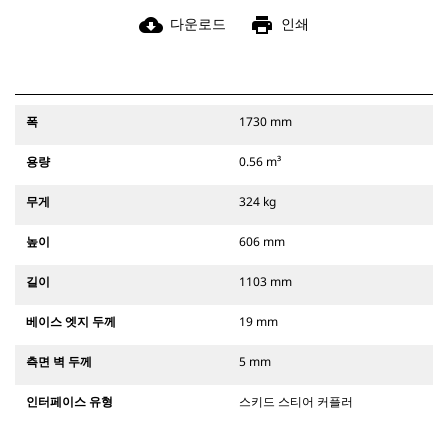
cloud_download
print
다운로드
인쇄
폭
1730 mm
용량
0.56 m³
무게
324 kg
높이
606 mm
길이
1103 mm
베이스 엣지 두께
19 mm
측면 벽 두께
5 mm
인터페이스 유형
스키드 스티어 커플러