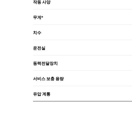
작동 사양
무게*
치수
운전실
동력전달장치
서비스 보충 용량
유압 계통