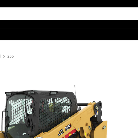
품
더
255