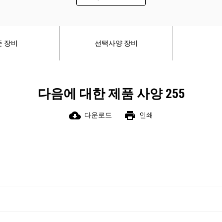
준 장비
선택사양 장비
다음에 대한 제품 사양 255
cloud_download
print
다운로드
인쇄