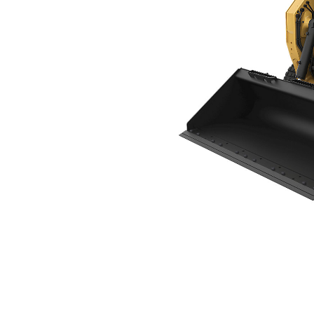
255
복
모델 변경