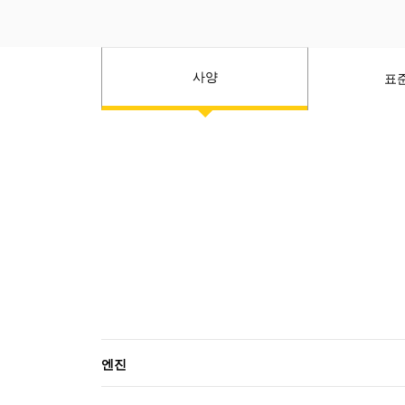
사양
표
엔진