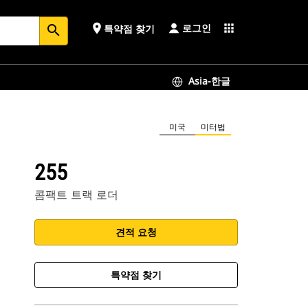
로그인
place
apps
특약점 찾기
search
Asia-한글
미국
미터법
255
콤팩트 트랙 로더
견적 요청
특약점 찾기