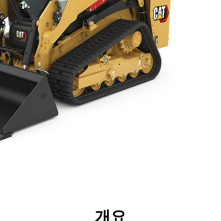
리후생
사양
툴
투어
개요