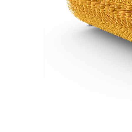
BA121 유압
복
모델 변경