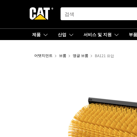
SEARCH
제품
산업
서비스 및 지원
부
어탯치먼트
브룸
앵글 브룸
BA121 유압