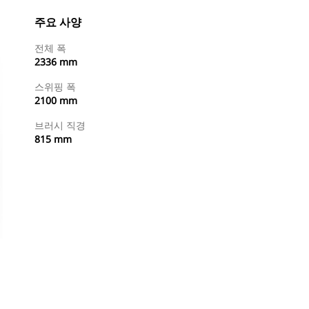
주요 사양
전체 폭
2336 mm
스위핑 폭
2100 mm
브러시 직경
815 mm
지금 구매
견적 요청