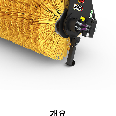
리후생
사양
툴
투어
개요