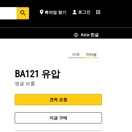
로그인
place
apps
특약점 찾기
search
Asia-한글
미국
미터법
BA121 유압
앵글 브룸
견적 요청
지금 구매