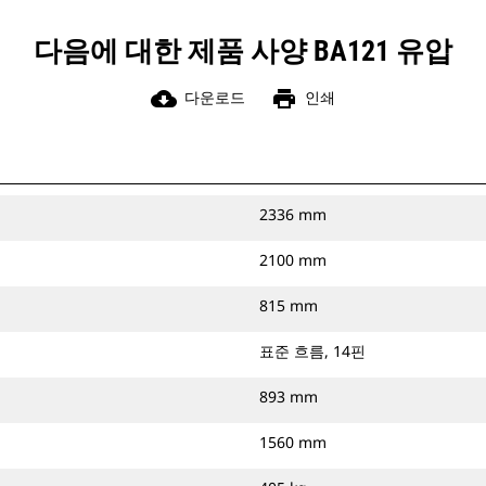
다음에 대한 제품 사양 BA121 유압
cloud_download
print
다운로드
인쇄
2336 mm
2100 mm
815 mm
표준 흐름, 14핀
893 mm
1560 mm